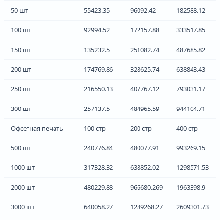
50 шт
55423.35
96092.42
182588.12
100 шт
92994.52
172157.88
333517.85
150 шт
135232.5
251082.74
487685.82
200 шт
174769.86
328625.74
638843.43
250 шт
216550.13
407767.12
793031.17
300 шт
257137.5
484965.59
944104.71
Офсетная печать
100 стр
200 стр
400 стр
500 шт
240776.84
480077.91
993269.15
1000 шт
317328.32
638852.02
1298571.53
2000 шт
480229.88
966680.269
1963398.9
3000 шт
640058.27
1289268.27
2609301.73