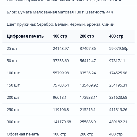
Блок: Бумага Мелованная матовая 130 г, Цветность 4+4
Цвет пружины: Серебро, Белый, Черный, Бронза, Синий
Цифровая печать
100 стр
200 стр
400 стр
25 шт
24143.97
37407.86
59 079.63р
50 шт
37358.69
56412.47
97817.11
100 шт
55799.98
93536.24
174525.98
150 шт
75703.64
135469.92
254195.31
200 шт
96618.1
173938.11
331623.68
250 шт
119106.8
215215.1
411313.26
300 шт
141179.68
255886.9
489182.21
Офсетная печать
100 стр
200 стр
400 стр