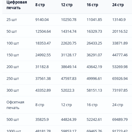
Цифровая
8 стр
12 стр
16 стр
24 стр
печать
25 шт
9140.04
10250.78
11041.85
13140.9
50 шт
12504.64
14314.74
16329.73
20116.52
100 шт
18353.47
22620.75
26433.25
33871.89
150 шт
24992.55
31128.17
36291.07
44777.46
200 шт
31182.8
38649.14
43642.19
53269.98
250 шт
37561.38
47597.83
49996.61
65926.94
300 шт
43352.89
52022.3
58151.13
73197.85
Офсетная
8 стр
12 стр
16 стр
24 стр
печать
500 шт
35825.9
44824.39
52242.61
69489.79
1000 шт
48181.78
59853.17
69465.76
91723.42