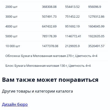
2000 шт
368308.08
554413.52
956096.9
3000 шт
507491.73
751452.22
1279312.86
4000 шт
647432.69
951692.19
1604045.99
5000 шт
785178.39
1146772.41
1922635.05
10 000 шт
1477378.08
2129935.9
3520491.57
Обложка: Бумага Мелованная матовая 270 г, Цветность 4+4
Блок: Бумага Мелованная матовая 130 г, Цветность 4+4
Вам также может понравиться
Другие товары и категории каталога
Дизайн бюро