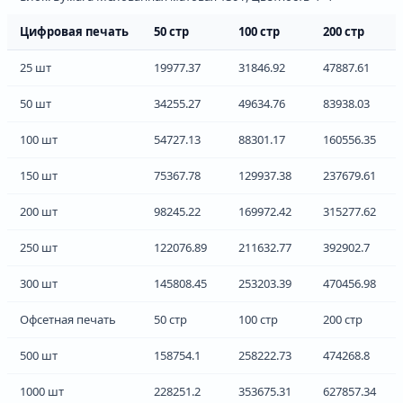
Цифровая печать
50 стр
100 стр
200 стр
25 шт
19977.37
31846.92
47887.61
50 шт
34255.27
49634.76
83938.03
100 шт
54727.13
88301.17
160556.35
150 шт
75367.78
129937.38
237679.61
200 шт
98245.22
169972.42
315277.62
250 шт
122076.89
211632.77
392902.7
300 шт
145808.45
253203.39
470456.98
Офсетная печать
50 стр
100 стр
200 стр
500 шт
158754.1
258222.73
474268.8
1000 шт
228251.2
353675.31
627857.34