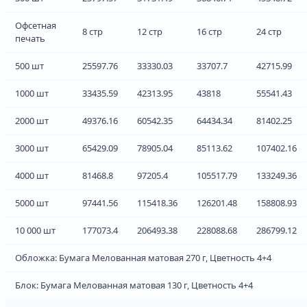
Офсетная
8 стр
12 стр
16 стр
24 стр
печать
500 шт
25597.76
33330.03
33707.7
42715.99
1000 шт
33435.59
42313.95
43818
55541.43
2000 шт
49376.16
60542.35
64434.34
81402.25
3000 шт
65429.09
78905.04
85113.62
107402.16
4000 шт
81468.8
97205.4
105517.79
133249.36
5000 шт
97441.56
115418.36
126201.48
158808.93
10 000 шт
177073.4
206493.38
228088.68
286799.12
Обложка: Бумага Мелованная матовая 270 г, Цветность 4+4
Блок: Бумага Мелованная матовая 130 г, Цветность 4+4