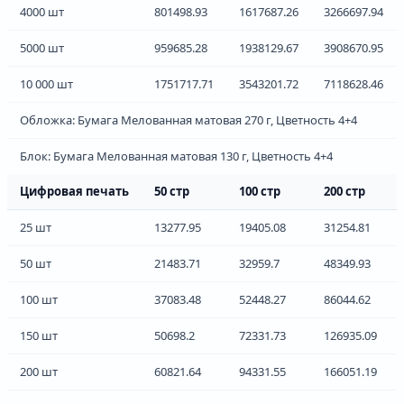
4000 шт
801498.93
1617687.26
3266697.94
5000 шт
959685.28
1938129.67
3908670.95
10 000 шт
1751717.71
3543201.72
7118628.46
Обложка: Бумага Мелованная матовая 270 г, Цветность 4+4
Блок: Бумага Мелованная матовая 130 г, Цветность 4+4
Цифровая печать
50 стр
100 стр
200 стр
25 шт
13277.95
19405.08
31254.81
50 шт
21483.71
32959.7
48349.93
100 шт
37083.48
52448.27
86044.62
150 шт
50698.2
72331.73
126935.09
200 шт
60821.64
94331.55
166051.19