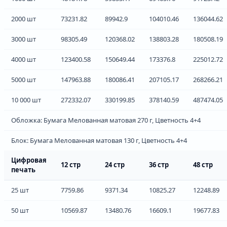
2000 шт
73231.82
89942.9
104010.46
136044.62
3000 шт
98305.49
120368.02
138803.28
180508.19
4000 шт
123400.58
150649.44
173376.8
225012.72
5000 шт
147963.88
180086.41
207105.17
268266.21
10 000 шт
272332.07
330199.85
378140.59
487474.05
Обложка: Бумага Мелованная матовая 270 г, Цветность 4+4
Блок: Бумага Мелованная матовая 130 г, Цветность 4+4
Цифровая
12 стр
24 стр
36 стр
48 стр
печать
25 шт
7759.86
9371.34
10825.27
12248.89
50 шт
10569.87
13480.76
16609.1
19677.83