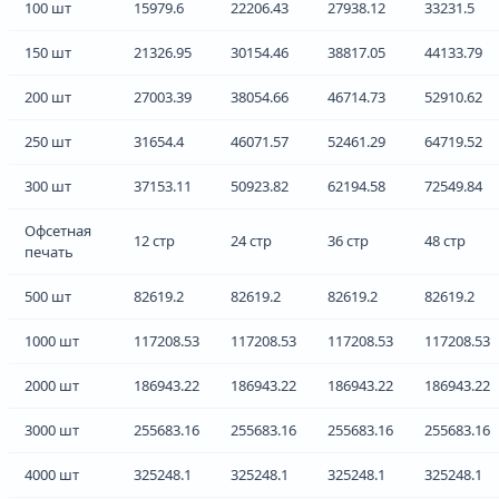
100 шт
15979.6
22206.43
27938.12
33231.5
150 шт
21326.95
30154.46
38817.05
44133.79
200 шт
27003.39
38054.66
46714.73
52910.62
250 шт
31654.4
46071.57
52461.29
64719.52
300 шт
37153.11
50923.82
62194.58
72549.84
Офсетная
12 стр
24 стр
36 стр
48 стр
печать
500 шт
82619.2
82619.2
82619.2
82619.2
1000 шт
117208.53
117208.53
117208.53
117208.53
2000 шт
186943.22
186943.22
186943.22
186943.22
3000 шт
255683.16
255683.16
255683.16
255683.16
4000 шт
325248.1
325248.1
325248.1
325248.1