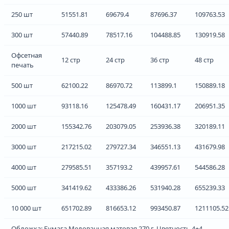
250 шт
51551.81
69679.4
87696.37
109763.53
300 шт
57440.89
78517.16
104488.85
130919.58
Офсетная
12 стр
24 стр
36 стр
48 стр
печать
500 шт
62100.22
86970.72
113899.1
150889.18
1000 шт
93118.16
125478.49
160431.17
206951.35
2000 шт
155342.76
203079.05
253936.38
320189.11
3000 шт
217215.02
279727.34
346551.13
431679.98
4000 шт
279585.51
357193.2
439957.61
544586.28
5000 шт
341419.62
433386.26
531940.28
655239.33
10 000 шт
651702.89
816653.12
993450.87
1211105.52
Обложка: Бумага Мелованная матовая 270 г, Цветность 4+4