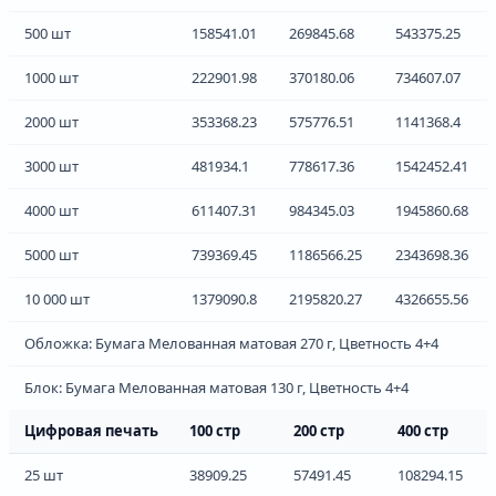
500 шт
158541.01
269845.68
543375.25
1000 шт
222901.98
370180.06
734607.07
2000 шт
353368.23
575776.51
1141368.4
3000 шт
481934.1
778617.36
1542452.41
4000 шт
611407.31
984345.03
1945860.68
5000 шт
739369.45
1186566.25
2343698.36
10 000 шт
1379090.8
2195820.27
4326655.56
Обложка: Бумага Мелованная матовая 270 г, Цветность 4+4
Блок: Бумага Мелованная матовая 130 г, Цветность 4+4
Цифровая печать
100 стр
200 стр
400 стр
25 шт
38909.25
57491.45
108294.15