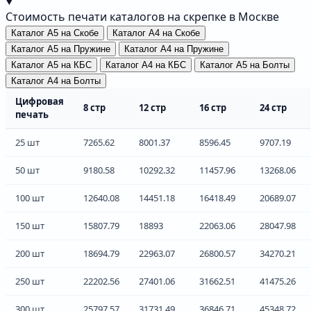
Стоимость печати каталогов на скрепке в Москве
Каталог А5 на Скобе
Каталог А4 на Скобе
Каталог А5 на Пружине
Каталог А4 на Пружине
Каталог А5 на КБС
Каталог А4 на КБС
Каталог А5 на Болты
Каталог А4 на Болты
Цифровая
8 стр
12 стр
16 стр
24 стр
печать
25 шт
7265.62
8001.37
8596.45
9707.19
50 шт
9180.58
10292.32
11457.96
13268.06
100 шт
12640.08
14451.18
16418.49
20689.07
150 шт
15807.79
18893
22063.06
28047.98
200 шт
18694.79
22963.07
26800.57
34270.21
250 шт
22202.56
27401.06
31662.51
41475.26
300 шт
25797.57
31731.49
36846.71
45348.72