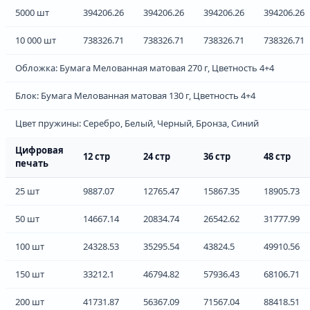
5000 шт
394206.26
394206.26
394206.26
394206.26
10 000 шт
738326.71
738326.71
738326.71
738326.71
Обложка: Бумага Мелованная матовая 270 г, Цветность 4+4
Блок: Бумага Мелованная матовая 130 г, Цветность 4+4
Цвет пружины: Серебро, Белый, Черный, Бронза, Синий
Цифровая
12 стр
24 стр
36 стр
48 стр
печать
25 шт
9887.07
12765.47
15867.35
18905.73
50 шт
14667.14
20834.74
26542.62
31777.99
100 шт
24328.53
35295.54
43824.5
49910.56
150 шт
33212.1
46794.82
57936.43
68106.71
200 шт
41731.87
56367.09
71567.04
88418.51