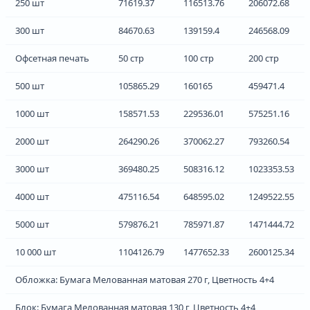
250 шт
71619.37
116513.76
206072.68
300 шт
84670.63
139159.4
246568.09
Офсетная печать
50 стр
100 стр
200 стр
500 шт
105865.29
160165
459471.4
1000 шт
158571.53
229536.01
575251.16
2000 шт
264290.26
370062.27
793260.54
3000 шт
369480.25
508316.12
1023353.53
4000 шт
475116.54
648595.02
1249522.55
5000 шт
579876.21
785971.87
1471444.72
10 000 шт
1104126.79
1477652.33
2600125.34
Обложка: Бумага Мелованная матовая 270 г, Цветность 4+4
Блок: Бумага Мелованная матовая 130 г, Цветность 4+4