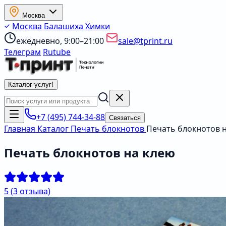
Москва
Москва
Балашиха
Химки
ежедневно, 9:00–21:00
sale@tprint.ru
Телеграм
Rutube
Каталог услуг
!
+7 (495) 744-34-88
Связаться
Главная
Каталог
Печать блокнотов
Печать блокнотов 
Печать блокнотов на клею
5
(3 отзыва)