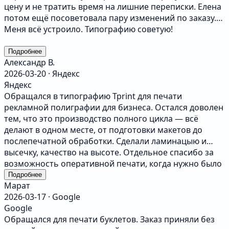
цену и не тратить время на лишние переписки. Елена
потом ещё посоветовала пару изменений по заказу.
Меня всё устроило. Типографию советую!
Подробнее
Александр В.
2026-03-20 · Яндекс
Яндекс
Обращался в типографию Tprint для печати
рекламной полиграфии для бизнеса. Остался доволен
тем, что это производство полного цикла — всё
делают в одном месте, от подготовки макетов до
послепечатной обработки. Сделали ламинацыю и
высечку, качество на высоте. Отдельное спасибо за
возможность оперативной печати, когда нужно было
«вчера» — реально выручают! Цены соответсвуют
Подробнее
Марат
уровню, соотношение цена/качество хорошее.
2026-03-17 · Google
Рекомендую.
Google
Обращался для печати буклетов. Заказ приняли без