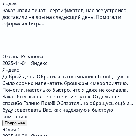
Яндекс
Будем работать с типографией на постоянной основе
Заказывали печать сертификатов, нас всё устроило,
и всем рекомендуем как настоящих профессионалов!
доставили на дом на следующий день. Помогал и
оформлял Тигран
Оксана Рязанова
2025-11-01 · Яндекс
Яндекс
Добрый день! Обратилась в компанию Tprint , нужно
было срочно напечатать брошюры к мероприятию.
Помогли, настолько быстро, что я даже не ожидала.
Заказ был выполнен в течение суток. Отдельное
спасибо Галине Пою!!! Обязательно обращусь ещё и
буду советовать Вас, как надёжную и быструю
компанию.
Подробнее
Юлия С.