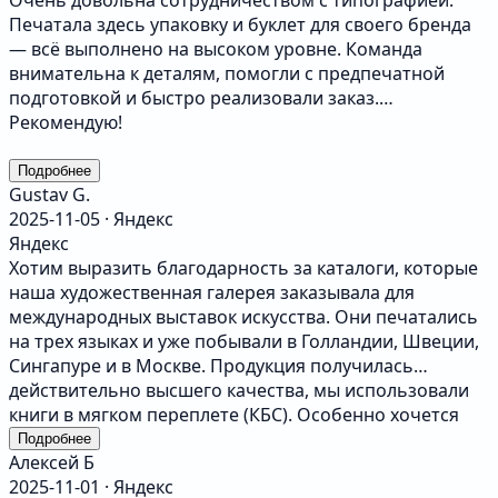
Очень довольна сотрудничеством с типографией.
Печатала здесь упаковку и буклет для своего бренда
— всё выполнено на высоком уровне. Команда
внимательна к деталям, помогли с предпечатной
подготовкой и быстро реализовали заказ.
Рекомендую!
Подробнее
Gustav G.
2025-11-05 · Яндекс
Яндекс
Хотим выразить благодарность за каталоги, которые
наша художественная галерея заказывала для
международных выставок искусства. Они печатались
на трех языках и уже побывали в Голландии, Швеции,
Сингапуре и в Москве. Продукция получилась
действительно высшего качества, мы использовали
книги в мягком переплете (КБС). Особенно хочется
выделить индивидуальный подход и внимание
Подробнее
Алексей Б
сотрудников к деталям, так как визуализация
2025-11-01 · Яндекс
произведений искусства требует особого отношения.