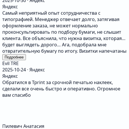
2025-10-30 · Яндекс
Яндекс
Самый неприятный опыт сотрудничества с
типографией. Менеджер отвечает долго, затягивая
оформление заказа, не может нормально
проконсультировать по подбору бумаги, не слышит
клиента. Все объяснила, что нужна визитка, которая
будет выглядеть дорого… Ага, подобрала мне
отвратительную бумагу по итогу. Визитки напечатаны
криво, один край смещен, закруглённые угры
Подробнее
Evil TRE
обрезаны грубо и неаккуратно, бумага тонкая,
2025-10-24 · Яндекс
хлипкая. Визитка выглядит дешево и явно
Яндекс
бракованная. Я не ставила ограничений по бюджету, я
Обратился в Tprint за срочной печатью наклеек,
хотела качественную визитку. То, что я получила - не
сделали все очень быстро и оперативно. Огромное
достойно ни одной звезды. Макет у меня был
вам спасибо
идеальный, выверенный до мелочей, дизайнер очень
старался. Я делала фотосессию, ради этой визитки. В
итоге деньги, время, старания - слиты в унитаз. Tprint
- отвратительно работает начиная с первого контакта
клиентом, заканчивая кривой печатью.
Пилевич Анатасия