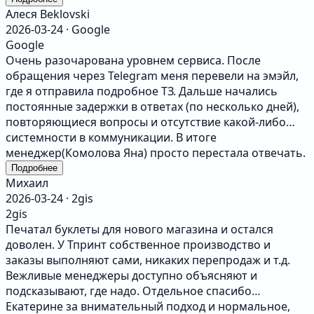
Алеся Beklovski
2026-03-24 · Google
Google
Очень разочарована уровнем сервиса. После
обращения через Telegram меня перевели на эмэйл,
где я отправила подробное ТЗ. Дальше начались
постоянные задержки в ответах (по несколько дней),
повторяющиеся вопросы и отсутствие какой-либо
системности в коммуникации. В итоге
менеджер(Комолова Яна) просто перестала отвечать.
Не рекомендую, если вам важна оперативность и
Подробнее
​Михаил
чёткость работы.
2026-03-24 · 2gis
2gis
Печатал буклеты для нового магазина и остался
доволен. У Тпринт собственное производство и
заказы выполняют сами, никаких перепродаж и т.д.
Вежливые менеджеры доступно объясняют и
подсказывают, где надо. Отдельное спасибо
Екатерине за внимательный подход и нормальное,