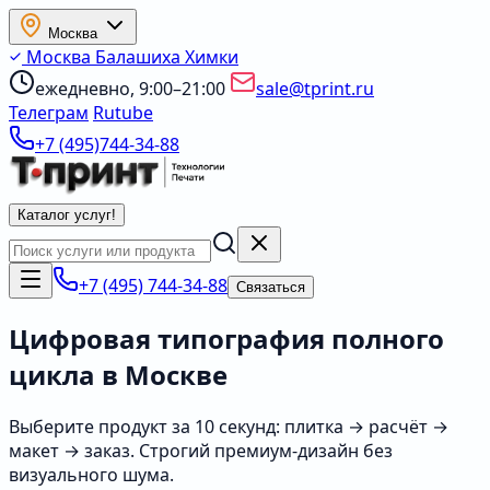
Москва
Москва
Балашиха
Химки
ежедневно, 9:00–21:00
sale@tprint.ru
Телеграм
Rutube
+7 (495)744-34-88
Каталог услуг
!
+7 (495) 744-34-88
Связаться
Цифровая типография полного
цикла в Москве
Выберите продукт за 10 секунд: плитка → расчёт →
макет → заказ. Строгий премиум‑дизайн без
визуального шума.