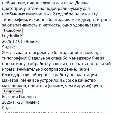
небольшие, очень адекватная цена. Делала
цветопробу, отлично подобрали бумагу для
необычных визиток. Уже 2 год обращаюсь в эту
типографию, искренне благодарю менеджера Тиграна
за оперативность и четкость, одно удовольствие
работать :)
Подробнее
Luydmila K.
2025-12-01 · Яндекс
Яндекс
Хочу выразить огромную благодарность команде
типографии! Отдельное спасибо менеджеру Яне за
оперативную обработку заявки на печать настольной
игры и внимательно сопровождение. Также
благодарю дизайнеров за работу по адаптации
макетов. Меня все устроило: высокое качество
материалов, приятная (и ниже, чем у других) цена,
сжатые сроки производства и по-настоящему
Подробнее
Евгения Павлова
клиентоориентированный подход. Обязательно
2025-11-28 · Яндекс
обращусь к вам снова и буду рекомендовать вашу
Яндекс
типографию!