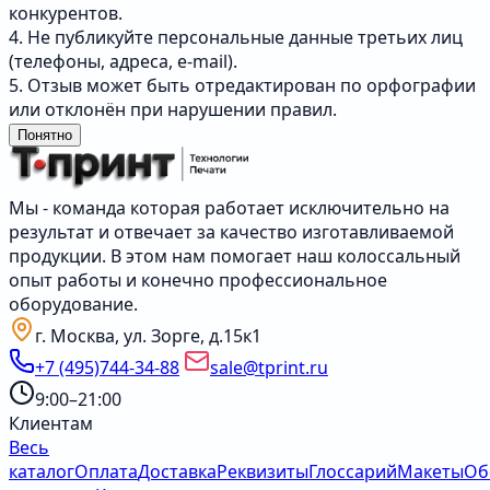
конкурентов.
4. Не публикуйте персональные данные третьих лиц
(телефоны, адреса, e-mail).
5. Отзыв может быть отредактирован по орфографии
или отклонён при нарушении правил.
Понятно
Мы - команда которая работает исключительно на
результат и отвечает за качество изготавливаемой
продукции. В этом нам помогает наш колоссальный
опыт работы и конечно профессиональное
оборудование.
г. Москва, ул. Зорге, д.15к1
+7 (495)744-34-88
sale@tprint.ru
9:00–21:00
Клиентам
Весь
каталог
Оплата
Доставка
Реквизиты
Глоссарий
Макеты
Об