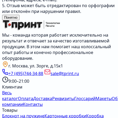
5. Отзыв может быть отредактирован по орфографии
или отклонён при нарушении правил.
Понятно
Мы - команда которая работает исключительно на
результат и отвечает за качество изготавливаемой
продукции. В этом нам помогает наш колоссальный
опыт работы и конечно профессиональное
оборудование.
г. Москва, ул. Зорге, д.15к1
+7 (495)744-34-88
sale@tprint.ru
9:00–21:00
Клиентам
Весь
каталог
Оплата
Доставка
Реквизиты
Глоссарий
Макеты
Об
компании
Контакты
Товары
Блокнот на пружине
Картонные коробки
Коробка