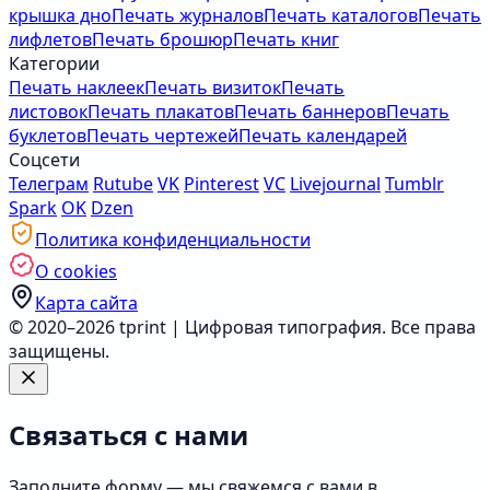
крышка дно
Печать журналов
Печать каталогов
Печать
лифлетов
Печать брошюр
Печать книг
Категории
Печать наклеек
Печать визиток
Печать
листовок
Печать плакатов
Печать баннеров
Печать
буклетов
Печать чертежей
Печать календарей
Соцсети
Телеграм
Rutube
VK
Pinterest
VC
Livejournal
Tumblr
Spark
OK
Dzen
Политика конфиденциальности
О cookies
Карта сайта
© 2020–2026 tprint | Цифровая типография. Все права
защищены.
Связаться с нами
Заполните форму — мы свяжемся с вами в