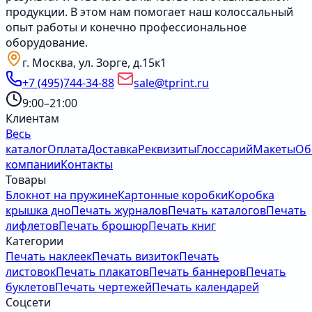
продукции. В этом нам помогает наш колоссальный
опыт работы и конечно профессиональное
оборудование.
г. Москва, ул. Зорге, д.15к1
+7 (495)744-34-88
sale@tprint.ru
9:00–21:00
Клиентам
Весь
каталог
Оплата
Доставка
Реквизиты
Глоссарий
Макеты
Об
компании
Контакты
Товары
Блокнот на пружине
Картонные коробки
Коробка
крышка дно
Печать журналов
Печать каталогов
Печать
лифлетов
Печать брошюр
Печать книг
Категории
Печать наклеек
Печать визиток
Печать
листовок
Печать плакатов
Печать баннеров
Печать
буклетов
Печать чертежей
Печать календарей
Соцсети