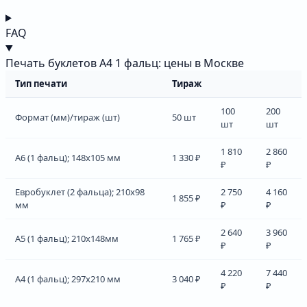
FAQ
Печать буклетов А4 1 фальц: цены в Москве
Тип печати
Тираж
100
200
Формат (мм)/тираж (шт)
50 шт
шт
шт
1 810
2 860
А6 (1 фальц); 148х105 мм
1 330 ₽
₽
₽
Евробуклет (2 фальца); 210х98
2 750
4 160
1 855 ₽
мм
₽
₽
2 640
3 960
А5 (1 фальц); 210х148мм
1 765 ₽
₽
₽
4 220
7 440
A4 (1 фальц); 297х210 мм
3 040 ₽
₽
₽