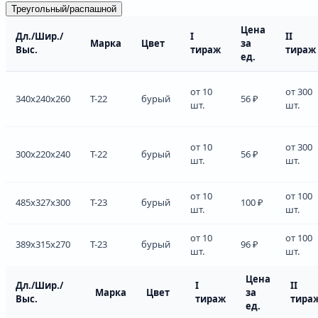
Треугольный/распашной
Цена
Дл./Шир./
I
II
Марка
Цвет
за
Выс.
тираж
тираж
ед.
от 10
от 300
340x240x260
Т-22
бурый
56 ₽
шт.
шт.
от 10
от 300
300x220x240
Т-22
бурый
56 ₽
шт.
шт.
от 10
от 100
485x327x300
Т-23
бурый
100 ₽
шт.
шт.
от 10
от 100
389x315x270
Т-23
бурый
96 ₽
шт.
шт.
Цена
Дл./Шир./
I
II
Марка
Цвет
за
Выс.
тираж
тира
ед.