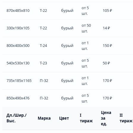
от 5
870x485x810
Т-22
бурый
105 ₽
шт.
от 50
330x190x105
Т-22
бурый
14 ₽
шт.
от 1
800x400x500
Т-24
бурый
150 ₽
шт.
от 5
540x530x130
Т-23
бурый
50 ₽
шт.
от 1
735x185x1165
П-32
бурый
170 ₽
шт.
от 5
850x490x476
П-32
бурый
170 ₽
шт.
Цена
Дл./Шир./
I
II
Марка
Цвет
за
Выс.
тираж
тираж
ед.