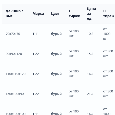
Цена
Дл./Шир./
I
II
Марка
Цвет
за
Выс.
тираж
тираж
ед.
от
от 100
70x70x70
Т-11
бурый
10 ₽
1000
шт.
шт.
от 100
от 300
90x90x120
Т-22
бурый
15 ₽
шт.
шт.
от 100
от 300
110x110x120
Т-22
бурый
16 ₽
шт.
шт.
от 100
от 300
150x100x90
Т-22
бурый
21 ₽
шт.
шт.
от
от 100
100x100x100
Т-11
бурый
14 ₽
1000