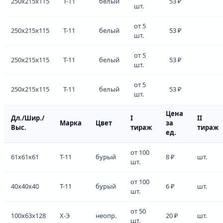
250x215x115
Т-11
белый
53 ₽
шт.
от 5
250x215x115
Т-11
белый
53 ₽
шт.
от 5
250x215x115
Т-11
белый
53 ₽
шт.
от 5
250x215x115
Т-11
белый
53 ₽
шт.
Цена
Дл./Шир./
I
II
Марка
Цвет
за
Выс.
тираж
тираж
ед.
от 100
61x61x61
Т-11
бурый
8 ₽
шт.
шт.
от 100
40x40x40
Т-11
бурый
6 ₽
шт.
шт.
от 50
100x63x128
Х-Э
неопр.
20 ₽
шт.
шт.