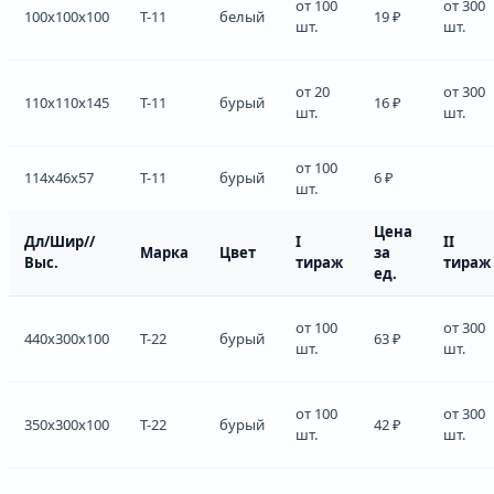
от 100
от 300
100x100x100
Т-11
белый
19 ₽
шт.
шт.
от 20
от 300
110x110x145
Т-11
бурый
16 ₽
шт.
шт.
от 100
114x46x57
Т-11
бурый
6 ₽
шт.
Цена
Дл/Шир//
I
II
Марка
Цвет
за
Выс.
тираж
тираж
ед.
от 100
от 300
440x300x100
Т-22
бурый
63 ₽
шт.
шт.
от 100
от 300
350x300x100
Т-22
бурый
42 ₽
шт.
шт.