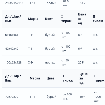
от 5
250x215x115
Т-11
белый
53 ₽
шт.
Цена
Дл./Шир./
I
II
Марка
Цвет
за
Выс.
тираж
тираж
ед.
от 100
61x61x61
Т-11
бурый
8 ₽
шт.
шт.
от 100
40x40x40
Т-11
бурый
6 ₽
шт.
шт.
от 50
100x63x128
Х-Э
неопр.
20 ₽
шт.
шт.
Цена
Дл./Шир./
I
II
Марка
Цвет
за
Выс.
тираж
тираж
ед.
от
от 100
70x70x70
Т-11
бурый
10 ₽
1000
шт.
шт.