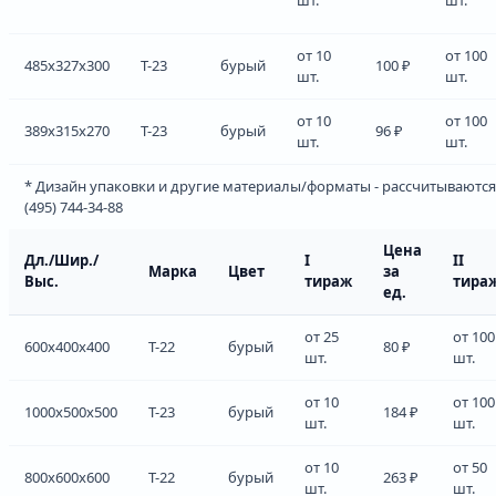
от 10
от 100
485x327x300
Т-23
бурый
100 ₽
шт.
шт.
от 10
от 100
389x315x270
Т-23
бурый
96 ₽
шт.
шт.
* Дизайн упаковки и другие материалы/форматы - рассчитываются
(495) 744-34-88
Цена
Дл./Шир./
I
II
Марка
Цвет
за
Выс.
тираж
тира
ед.
от 25
от 100
600x400x400
Т-22
бурый
80 ₽
шт.
шт.
от 10
от 100
1000x500x500
Т-23
бурый
184 ₽
шт.
шт.
от 10
от 50
800x600x600
Т-22
бурый
263 ₽
шт.
шт.