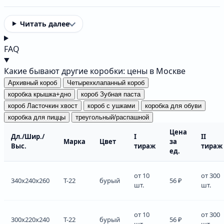
Читать далее
FAQ
Какие бывают другие коробки: цены в Москве
Архивный короб
Четырехклапанный короб
коробка крышка+дно
короб Зубная паста
короб Ласточкин хвост
короб с ушками
коробка для обуви
коробка для пиццы
треугольный/распашной
Цена
Дл./Шир./
I
II
Марка
Цвет
за
Выс.
тираж
тираж
ед.
от 10
от 300
340x240x260
Т-22
бурый
56 ₽
шт.
шт.
от 10
от 300
300x220x240
Т-22
бурый
56 ₽
шт.
шт.