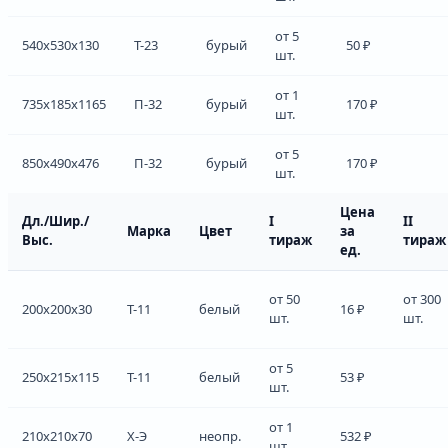
от 5
540x530x130
Т-23
бурый
50 ₽
шт.
от 1
735x185x1165
П-32
бурый
170 ₽
шт.
от 5
850x490x476
П-32
бурый
170 ₽
шт.
Цена
Дл./Шир./
I
II
Марка
Цвет
за
Выс.
тираж
тираж
ед.
от 50
от 300
200x200x30
Т-11
белый
16 ₽
шт.
шт.
от 5
250x215x115
Т-11
белый
53 ₽
шт.
от 1
210x210x70
Х-Э
неопр.
532 ₽
шт.