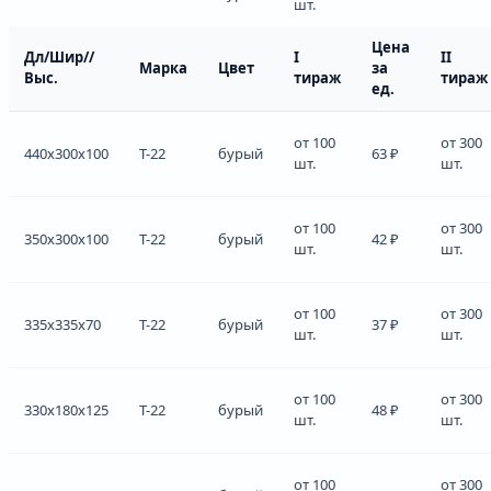
шт.
Цена
Дл/Шир//
I
II
Марка
Цвет
за
Выс.
тираж
тираж
ед.
от 100
от 300
440x300x100
Т-22
бурый
63 ₽
шт.
шт.
от 100
от 300
350x300x100
Т-22
бурый
42 ₽
шт.
шт.
от 100
от 300
335x335x70
Т-22
бурый
37 ₽
шт.
шт.
от 100
от 300
330x180x125
Т-22
бурый
48 ₽
шт.
шт.
от 100
от 300