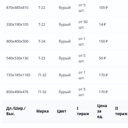
от 5
870x485x810
Т-22
бурый
105 ₽
шт.
от 50
330x190x105
Т-22
бурый
14 ₽
шт.
от 1
800x400x500
Т-24
бурый
150 ₽
шт.
от 5
540x530x130
Т-23
бурый
50 ₽
шт.
от 1
735x185x1165
П-32
бурый
170 ₽
шт.
от 5
850x490x476
П-32
бурый
170 ₽
шт.
Цена
Дл./Шир./
I
II
Марка
Цвет
за
Выс.
тираж
тираж
ед.