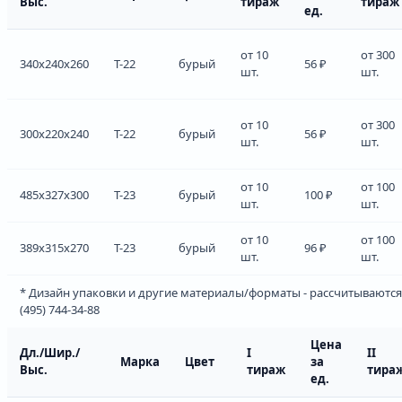
Выс.
тираж
тираж
ед.
от 10
от 300
340x240x260
Т-22
бурый
56 ₽
шт.
шт.
от 10
от 300
300x220x240
Т-22
бурый
56 ₽
шт.
шт.
от 10
от 100
485x327x300
Т-23
бурый
100 ₽
шт.
шт.
от 10
от 100
389x315x270
Т-23
бурый
96 ₽
шт.
шт.
* Дизайн упаковки и другие материалы/форматы - рассчитываются
(495) 744-34-88
Цена
Дл./Шир./
I
II
Марка
Цвет
за
Выс.
тираж
тира
ед.