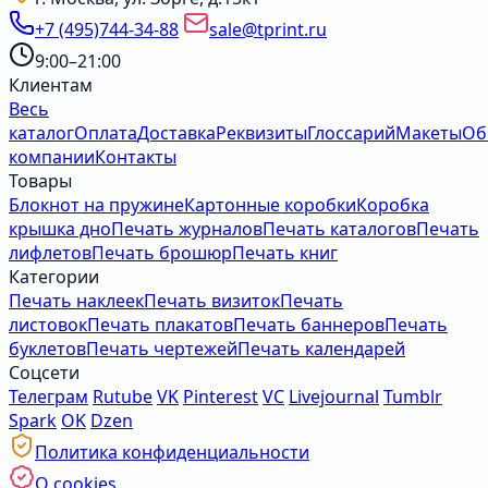
+7 (495)744-34-88
sale@tprint.ru
9:00–21:00
Клиентам
Весь
каталог
Оплата
Доставка
Реквизиты
Глоссарий
Макеты
Об
компании
Контакты
Товары
Блокнот на пружине
Картонные коробки
Коробка
крышка дно
Печать журналов
Печать каталогов
Печать
лифлетов
Печать брошюр
Печать книг
Категории
Печать наклеек
Печать визиток
Печать
листовок
Печать плакатов
Печать баннеров
Печать
буклетов
Печать чертежей
Печать календарей
Соцсети
Телеграм
Rutube
VK
Pinterest
VC
Livejournal
Tumblr
Spark
OK
Dzen
Политика конфиденциальности
О cookies