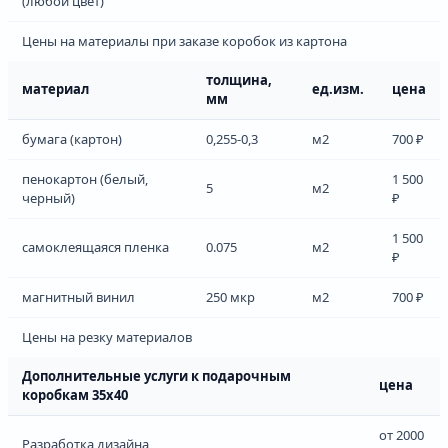
(любой цвет)
Цены на материалы при заказе коробок из картона
толщина,
материал
ед.изм.
цена
мм
бумага (картон)
0,255-0,3
м2
700 ₽
пенокартон (белый,
1 500
5
м2
черный)
₽
1 500
самоклеящаяся пленка
0.075
м2
₽
магнитный винил
250 мкр
м2
700 ₽
Цены на резку материалов
Дополнительные услуги к подарочным
цена
коробкам 35х40
от 2000
Разработка дизайна