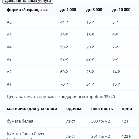
Дополнительные услуги
формат/тираж, экз.
до 1 000
до 3 000
до 10 000
А6
44 ₽
16 ₽
5 ₽
А5
46 ₽
18 ₽
6 ₽
А4
50 ₽
20 ₽
7 ₽
А3
48 ₽
23 ₽
9 ₽
А2
60 ₽
25 ₽
14 ₽
А1
70 ₽
34 ₽
15 ₽
Цены на печать при заказе подарочных коробок 35х40
материал для упаковки
ед.изм.
плотность
цена
бумага белая
лист
300 гр/м2
12 ₽
бумага Touch Cover
лист
301 гр/м2
122 ₽