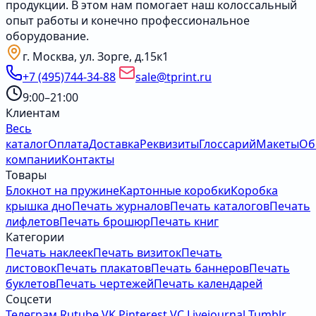
продукции. В этом нам помогает наш колоссальный
опыт работы и конечно профессиональное
оборудование.
г. Москва, ул. Зорге, д.15к1
+7 (495)744-34-88
sale@tprint.ru
9:00–21:00
Клиентам
Весь
каталог
Оплата
Доставка
Реквизиты
Глоссарий
Макеты
Об
компании
Контакты
Товары
Блокнот на пружине
Картонные коробки
Коробка
крышка дно
Печать журналов
Печать каталогов
Печать
лифлетов
Печать брошюр
Печать книг
Категории
Печать наклеек
Печать визиток
Печать
листовок
Печать плакатов
Печать баннеров
Печать
буклетов
Печать чертежей
Печать календарей
Соцсети
Телеграм
Rutube
VK
Pinterest
VC
Livejournal
Tumblr