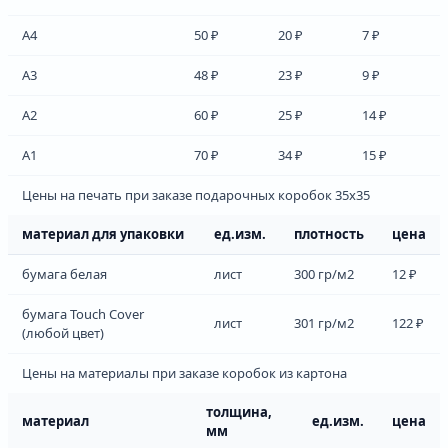
А4
50 ₽
20 ₽
7 ₽
А3
48 ₽
23 ₽
9 ₽
А2
60 ₽
25 ₽
14 ₽
А1
70 ₽
34 ₽
15 ₽
Цены на печать при заказе подарочных коробок 35х35
материал для упаковки
ед.изм.
плотность
цена
бумага белая
лист
300 гр/м2
12 ₽
бумага Touch Cover
лист
301 гр/м2
122 ₽
(любой цвет)
Цены на материалы при заказе коробок из картона
толщина,
материал
ед.изм.
цена
мм