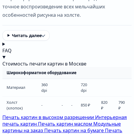
точное воспроизведение всех мельчайших
особенностей рисунка на холсте.
Читать далее
FAQ
Стоимость печати картин в Москве
Широкоформатное оборудование
360
720
Материал
dpi
dpi
Холст
820
790
-
-
-
850 ₽
(хлопок)
₽
₽
Печать картин в высоком разрешении
Интерьерная
печать картин
Печать картин маслом
Модульные
картины на заказ
Печать картин на бумаге
Печать