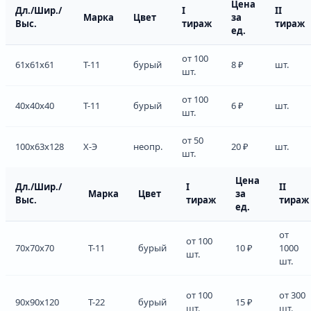
Цена
Дл./Шир./
I
II
Марка
Цвет
за
Выс.
тираж
тираж
ед.
от 100
61x61x61
Т-11
бурый
8 ₽
шт.
шт.
от 100
40x40x40
Т-11
бурый
6 ₽
шт.
шт.
от 50
100x63x128
Х-Э
неопр.
20 ₽
шт.
шт.
Цена
Дл./Шир./
I
II
Марка
Цвет
за
Выс.
тираж
тираж
ед.
от
от 100
70x70x70
Т-11
бурый
10 ₽
1000
шт.
шт.
от 100
от 300
90x90x120
Т-22
бурый
15 ₽
шт.
шт.