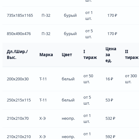
от 1
735x185x1165
П-32
бурый
170 ₽
шт.
от 5
850x490x476
П-32
бурый
170 ₽
шт.
Цена
Дл./Шир./
I
II
Марка
Цвет
за
Выс.
тираж
тираж
ед.
от 50
от 300
200x200x30
Т-11
белый
16 ₽
шт.
шт.
от 5
250x215x115
Т-11
белый
53 ₽
шт.
от 1
210x210x70
Х-Э
неопр.
532 ₽
шт.
от 1
210x210x210
Х-Э
неопр.
592 ₽