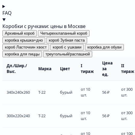
FAQ
Коробки с ручками: цены в Москве
Архивный короб
Четырехклапанный короб
коробка крышка+дно
короб Зубная паста
короб Ласточкин хвост
короб с ушками
коробка для обуви
коробка для пиццы
треугольный/распашной
Цена
Дл./Шир./
I
II
Марка
Цвет
за
Выс.
тираж
тираж
ед.
от 10
от 300
340x240x260
Т-22
бурый
56 ₽
шт.
шт.
от 10
от 300
300x220x240
Т-22
бурый
56 ₽
шт.
шт.
от 10
от 100