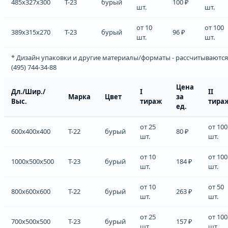
485x327x300
Т-23
бурый
100 ₽
шт.
шт.
от 10
от 100
389x315x270
Т-23
бурый
96 ₽
шт.
шт.
* Дизайн упаковки и другие материалы/форматы - рассчитываются
(495) 744-34-88
Цена
Дл./Шир./
I
II
Марка
Цвет
за
Выс.
тираж
тира
ед.
от 25
от 100
600x400x400
Т-22
бурый
80 ₽
шт.
шт.
от 10
от 100
1000x500x500
Т-23
бурый
184 ₽
шт.
шт.
от 10
от 50
800x600x600
Т-22
бурый
263 ₽
шт.
шт.
от 25
от 100
700x500x500
Т-23
бурый
157 ₽
шт.
шт.