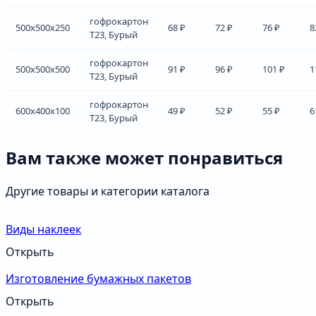
гофрокартон
500x500x250
68 ₽
72 ₽
76 ₽
8
Т23, Бурый
гофрокартон
500x500x500
91 ₽
96 ₽
101 ₽
1
Т23, Бурый
гофрокартон
600x400x100
49 ₽
52 ₽
55 ₽
6
Т23, Бурый
Вам также может понравиться
Другие товары и категории каталога
Виды наклеек
Открыть
Изготовление бумажных пакетов
Открыть