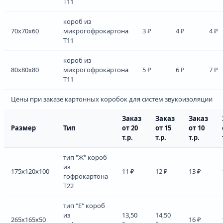
Т11
короб из
70x70x60
микрогофрокартона
3 ₽
4 ₽
4 ₽
Т11
короб из
80x80x80
микрогофрокартона
5 ₽
6 ₽
7 ₽
Т11
Цены при заказе картонных коробок для систем звукоизоляции
Заказ
Заказ
Заказ
Размер
Тип
от 20
от 15
от 10
т.р.
т.р.
т.р.
тип "Ж" короб
из
175x120x100
11 ₽
12 ₽
13 ₽
гофрокартона
Т22
тип "Е" короб
из
13,50
14,50
265x165x50
16 ₽