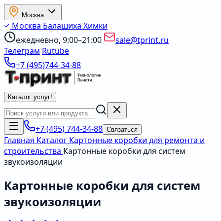
Москва
Москва
Балашиха
Химки
ежедневно, 9:00–21:00
sale@tprint.ru
Телеграм
Rutube
+7 (495)744-34-88
Каталог услуг
!
+7 (495) 744-34-88
Связаться
Главная
Каталог
Картонные коробки для ремонта и
строительства
Картонные коробки для систем
звукоизоляции
Картонные коробки для систем
звукоизоляции