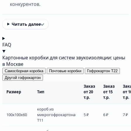
конкурентов.
Читать далее
FAQ
Картонные коробки для систем звукоизоляции: цены
в Москве
Самосборная коробка
Почтовые коробки
Гофрокартон Т22
Другой гофрокартон
Заказ
Заказ
Зак
Размер
Тип
от 20
от 15
от 1
т.р.
т.р.
т.р.
короб из
100x100x60
микрогофрокартона
5 ₽
6 ₽
7 ₽
Т11