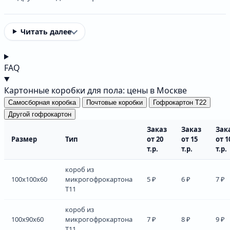
Читать далее
FAQ
Картонные коробки для пола: цены в Москве
Самосборная коробка
Почтовые коробки
Гофрокартон Т22
Другой гофрокартон
Заказ
Заказ
Зак
Размер
Тип
от 20
от 15
от 1
т.р.
т.р.
т.р.
короб из
100x100x60
микрогофрокартона
5 ₽
6 ₽
7 ₽
Т11
короб из
100x90x60
микрогофрокартона
7 ₽
8 ₽
9 ₽
Т11