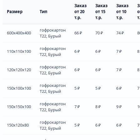
Заказ
Заказ
Заказ
З
Размер
Тип
от 20
от 15
от 10
о
т.р.
т.р.
т.р.
т
гофрокартон
600x400x400
66 ₽
70 ₽
74 ₽
8
Т22, Бурый
гофрокартон
110x110x100
6 ₽
6 ₽
7 ₽
8
Т22, Бурый
гофрокартон
120x120x120
6 ₽
6 ₽
7 ₽
8
Т22, Бурый
гофрокартон
150x100x100
5 ₽
5 ₽
6 ₽
7
Т22, Бурый
гофрокартон
150x150x100
7 ₽
8 ₽
9 ₽
1
Т22, Бурый
гофрокартон
150x120x80
5 ₽
6 ₽
6 ₽
7
Т22, Бурый