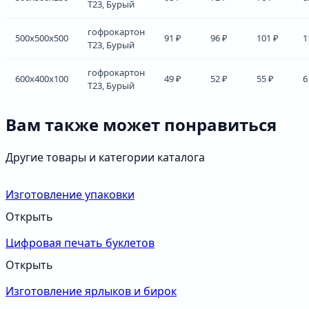
Т23, Бурый
гофрокартон
500x500x500
91 ₽
96 ₽
101 ₽
1
Т23, Бурый
гофрокартон
600x400x100
49 ₽
52 ₽
55 ₽
6
Т23, Бурый
Вам также может понравиться
Другие товары и категории каталога
Изготовление упаковки
Открыть
Цифровая печать буклетов
Открыть
Изготовление ярлыков и бирок