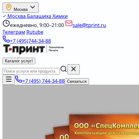
Москва
Москва
Балашиха
Химки
ежедневно, 9:00–21:00
sale@tprint.ru
Телеграм
Rutube
+7 (495)744-34-88
Каталог услуг
!
+7 (495) 744-34-88
Связаться