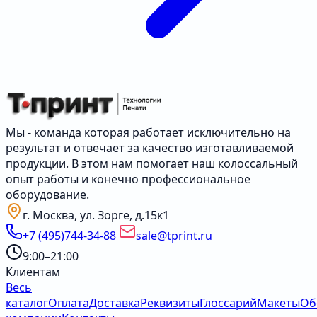
Мы - команда которая работает исключительно на
результат и отвечает за качество изготавливаемой
продукции. В этом нам помогает наш колоссальный
опыт работы и конечно профессиональное
оборудование.
г. Москва, ул. Зорге, д.15к1
+7 (495)744-34-88
sale@tprint.ru
9:00–21:00
Клиентам
Весь
каталог
Оплата
Доставка
Реквизиты
Глоссарий
Макеты
Об