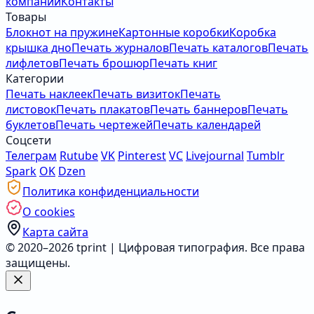
компании
Контакты
Товары
Блокнот на пружине
Картонные коробки
Коробка
крышка дно
Печать журналов
Печать каталогов
Печать
лифлетов
Печать брошюр
Печать книг
Категории
Печать наклеек
Печать визиток
Печать
листовок
Печать плакатов
Печать баннеров
Печать
буклетов
Печать чертежей
Печать календарей
Соцсети
Телеграм
Rutube
VK
Pinterest
VC
Livejournal
Tumblr
Spark
OK
Dzen
Политика конфиденциальности
О cookies
Карта сайта
© 2020–2026 tprint | Цифровая типография. Все права
защищены.