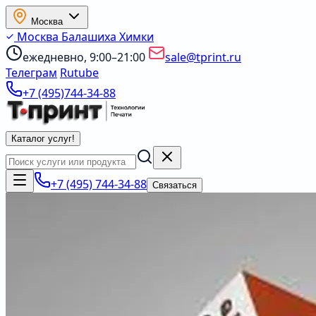
Москва
Москва
Балашиха
Химки
ежедневно, 9:00–21:00
sale@tprint.ru
Телеграм
Rutube
+7 (495)744-34-88
Каталог услуг
!
+7 (495) 744-34-88
Связаться