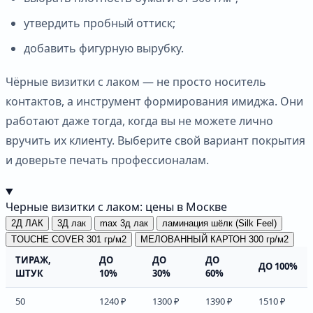
утвердить пробный оттиск;
добавить фигурную вырубку.
Чёрные визитки с лаком — не просто носитель
контактов, а инструмент формирования имиджа. Они
работают даже тогда, когда вы не можете лично
вручить их клиенту. Выберите свой вариант покрытия
и доверьте печать профессионалам.
Черные визитки с лаком: цены в Москве
2Д ЛАК
3Д лак
max 3д лак
ламинация шёлк (Silk Feel)
TOUCHE COVER 301 гр/м2
МЕЛОВАННЫЙ КАРТОН 300 гр/м2
ТИРАЖ,
ДО
ДО
ДО
ДО 100%
ШТУК
10%
30%
60%
50
1240 ₽
1300 ₽
1390 ₽
1510 ₽