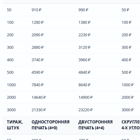
50
910 ₽
990 ₽
50 ₽
100
1280 ₽
1380 ₽
100 ₽
200
2090 ₽
2230 ₽
200 ₽
300
2880 ₽
3120 ₽
300 ₽
400
3740 ₽
3960 ₽
400 ₽
500
4590 ₽
4840 ₽
500 ₽
1000
7840 ₽
8640 ₽
1000 ₽
2000
14640 ₽
14900 ₽
2000 ₽
3000
21330 ₽
23220 ₽
3000 ₽
ТИРАЖ,
ОДНОСТОРОННЯЯ
ДВУСТОРОННЯЯ
СКРУГЛ
ШТУК
ПЕЧАТЬ (4+0)
ПЕЧАТЬ (4+4)
4-Х УГЛ