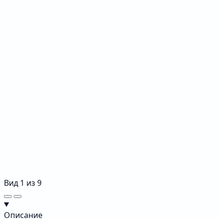
Вид
1
из
9
Описание