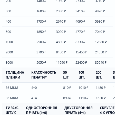
200
1480 ₽
1980 ₽
2730 ₽
3710 ₽
300
1600 ₽
2330 ₽
3410 ₽
4820 ₽
400
1730 ₽
2670 ₽
4090 ₽
5930 ₽
500
1850 ₽
3020 ₽
4770 ₽
7040 ₽
1000
2500 ₽
4830 ₽
8330 ₽
12880 ₽
2000
3790 ₽
8450 ₽
15450 ₽
24550 ₽
3000
5050 ₽
11990 ₽
22400 ₽
35940 ₽
ТОЛЩИНА
КРАСОЧНОСТЬ
50
100
200
3
ПЛЕНКИ
ПЕЧАТИ*
ШТ.
ШТ.
ШТ.
36 МКМ
4+0
810 ₽
1010 ₽
1480 ₽
1
36 МКМ
4+4
890 ₽
1110 ₽
1620 ₽
2
ТИРАЖ,
ОДНОСТОРОННЯЯ
ДВУСТОРОННЯЯ
СКРУГЛ
ШТУК
ПЕЧАТЬ (4+0)
ПЕЧАТЬ (4+4)
4-Х УГЛ