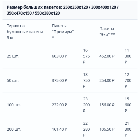
Размер больших пакетов: 250х350х120 / 300х400х120 /
350х470х150 / 550х380х120
Тираж на
Пакеты
Пакеты
бумажные пакеты
"Премиум"
"Эко" **
5 кг
*
16
11
25 шт.
663.00 ₽
575
452.00 ₽
300
₽
₽
18
12
50 шт.
375.00 ₽
750
254.00 ₽
700
₽
₽
23
15
100 шт.
232.00 ₽
200
156.00 ₽
600
₽
₽
32
21
200 шт.
161.40 ₽
280
106.50 ₽
300
₽
₽