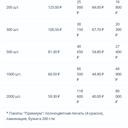
25
16
200 шт.
125.00 ₽
000
84.00 ₽
800
₽
₽
30
20
300 шт.
100.50 ₽
150
67.70 ₽
300
₽
₽
40
27
500 шт.
81.30 ₽
650
54.80 ₽
400
₽
₽
66
44
1000 шт.
66.50 ₽
500
44.90 ₽
900
₽
₽
118
80
2000 шт.
59.30 ₽
600
40.00 ₽
000
₽
₽
* Пакеты "Премиум": полноцветная печать (4 краски),
ламинация, бумага 200 г/м