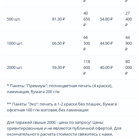
₽
₽
40
27
500 шт.
81.30 ₽
650
54.80 ₽
400
₽
₽
66
44
1000 шт.
66.50 ₽
500
44.90 ₽
900
₽
₽
118
80
2000 шт.
59.30 ₽
600
40.00 ₽
000
₽
₽
* Пакеты "Премиум": полноцветная печать (4 краски),
ламинация, бумага 200 г/м
** Пакеты "Эко": печать в 1-2 краски без плашек, бумага
офсетная 160 г/м матовая, без ламинации
Для тиражей свыше 2000 - цена по запросу! Цены
ориентировочные и не являются публичной офертой. Для
окончательного расчета стоимости свяжитесь с нами.