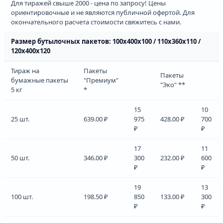
Для тиражей свыше 2000 - цена по запросу! Цены
ориентировочные и не являются публичной офертой. Для
окончательного расчета стоимости свяжитесь с нами.
Размер бутылочных пакетов: 100х400х100 / 110х360х110 /
120х400х120
Тираж на
Пакеты
Пакеты
бумажные пакеты
"Премиум"
"Эко" **
5 кг
*
15
10
25 шт.
639.00 ₽
975
428.00 ₽
700
₽
₽
17
11
50 шт.
346.00 ₽
300
232.00 ₽
600
₽
₽
19
13
100 шт.
198.50 ₽
850
133.00 ₽
300
₽
₽