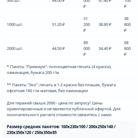
500 шт.
64.00 ₽
000
47.40 ₽
700
₽
₽
51
38
1000 шт.
51.20 ₽
200
38.80 ₽
800
₽
₽
89
68
2000 шт.
44.50 ₽
000
34.40 ₽
800
₽
₽
* Пакеты "Премиум": полноцветная печать (4 краски),
ламинация, бумага 200 г/м
** Пакеты "Эко": печать в 1-2 краски без плашек, бумага
офсетная 160 г/м матовая, без ламинации
Для тиражей свыше 2000 - цена по запросу! Цены
ориентировочные и не являются публичной офертой. Для
окончательного расчета стоимости свяжитесь с нами.
Размер средних пакетов: 160х230х100 / 200х250х140 /
230х350х120 / 250х350х85