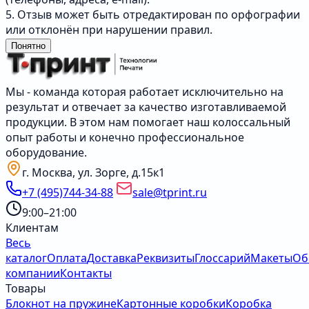
5. Отзыв может быть отредактирован по орфографии
или отклонён при нарушении правил.
Понятно
Мы - команда которая работает исключительно на
результат и отвечает за качество изготавливаемой
продукции. В этом нам помогает наш колоссальный
опыт работы и конечно профессиональное
оборудование.
г. Москва, ул. Зорге, д.15к1
+7 (495)744-34-88
sale@tprint.ru
9:00–21:00
Клиентам
Весь
каталог
Оплата
Доставка
Реквизиты
Глоссарий
Макеты
Об
компании
Контакты
Товары
Блокнот на пружине
Картонные коробки
Коробка