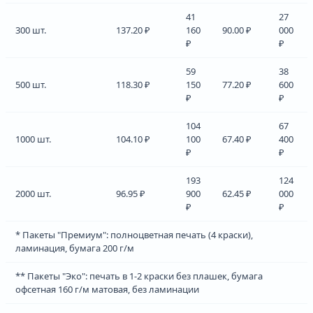
41
27
300 шт.
137.20 ₽
160
90.00 ₽
000
₽
₽
59
38
500 шт.
118.30 ₽
150
77.20 ₽
600
₽
₽
104
67
1000 шт.
104.10 ₽
100
67.40 ₽
400
₽
₽
193
124
2000 шт.
96.95 ₽
900
62.45 ₽
000
₽
₽
* Пакеты "Премиум": полноцветная печать (4 краски),
ламинация, бумага 200 г/м
** Пакеты "Эко": печать в 1-2 краски без плашек, бумага
офсетная 160 г/м матовая, без ламинации