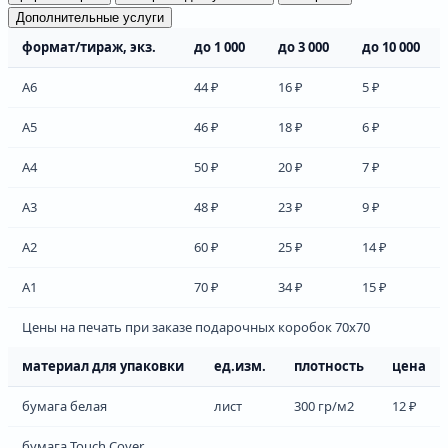
Дополнительные услуги
формат/тираж, экз.
до 1 000
до 3 000
до 10 000
А6
44 ₽
16 ₽
5 ₽
А5
46 ₽
18 ₽
6 ₽
А4
50 ₽
20 ₽
7 ₽
А3
48 ₽
23 ₽
9 ₽
А2
60 ₽
25 ₽
14 ₽
А1
70 ₽
34 ₽
15 ₽
Цены на печать при заказе подарочных коробок 70х70
материал для упаковки
ед.изм.
плотность
цена
бумага белая
лист
300 гр/м2
12 ₽
бумага Touch Cover