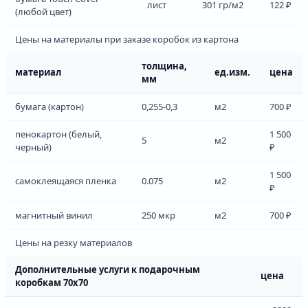
лист
301 гр/м2
122 ₽
(любой цвет)
Цены на материалы при заказе коробок из картона
толщина,
материал
ед.изм.
цена
мм
бумага (картон)
0,255-0,3
м2
700 ₽
пенокартон (белый,
1 500
5
м2
черный)
₽
1 500
самоклеящаяся пленка
0.075
м2
₽
магнитный винил
250 мкр
м2
700 ₽
Цены на резку материалов
Дополнительные услуги к подарочным
цена
коробкам 70х70