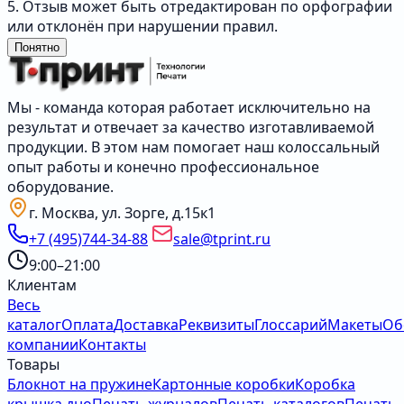
5. Отзыв может быть отредактирован по орфографии
или отклонён при нарушении правил.
Понятно
Мы - команда которая работает исключительно на
результат и отвечает за качество изготавливаемой
продукции. В этом нам помогает наш колоссальный
опыт работы и конечно профессиональное
оборудование.
г. Москва, ул. Зорге, д.15к1
+7 (495)744-34-88
sale@tprint.ru
9:00–21:00
Клиентам
Весь
каталог
Оплата
Доставка
Реквизиты
Глоссарий
Макеты
Об
компании
Контакты
Товары
Блокнот на пружине
Картонные коробки
Коробка