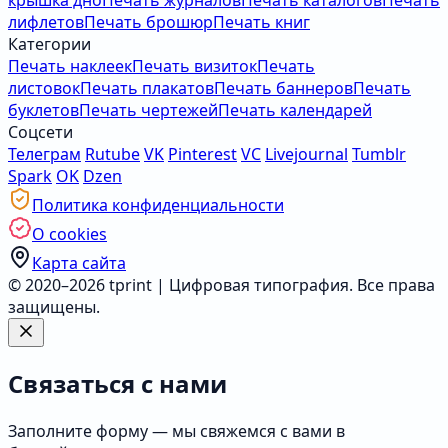
крышка дно
Печать журналов
Печать каталогов
Печать
лифлетов
Печать брошюр
Печать книг
Категории
Печать наклеек
Печать визиток
Печать
листовок
Печать плакатов
Печать баннеров
Печать
буклетов
Печать чертежей
Печать календарей
Соцсети
Телеграм
Rutube
VK
Pinterest
VC
Livejournal
Tumblr
Spark
OK
Dzen
Политика конфиденциальности
О cookies
Карта сайта
© 2020–2026 tprint | Цифровая типография. Все права
защищены.
Связаться с нами
Заполните форму — мы свяжемся с вами в