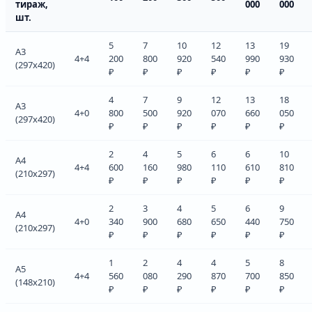
тираж,
000
000
шт.
5
7
10
12
13
19
A3
4+4
200
800
920
540
990
930
(297x420)
₽
₽
₽
₽
₽
₽
4
7
9
12
13
18
A3
4+0
800
500
920
070
660
050
(297x420)
₽
₽
₽
₽
₽
₽
2
4
5
6
6
10
A4
4+4
600
160
980
110
610
810
(210x297)
₽
₽
₽
₽
₽
₽
2
3
4
5
6
9
A4
4+0
340
900
680
650
440
750
(210x297)
₽
₽
₽
₽
₽
₽
1
2
4
4
5
8
A5
4+4
560
080
290
870
700
850
(148x210)
₽
₽
₽
₽
₽
₽