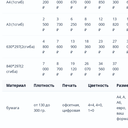
А4 (1сгиб)
200
000
670
000
850
300
₽
₽
₽
₽
₽
₽
2
3
6
8
12
13
А3 (1сгиб)
500
730
250
950
000
820
₽
₽
₽
₽
₽
₽
4
7
13
18
23
27
630*297(2сгиба)
800
600
900
360
300
800
₽
₽
₽
₽
₽
₽
7
8
19
26
34
37
840*297(2
000
700
120
070
560
000
сгиба)
₽
₽
₽
₽
₽
₽
Материал
Плотность
Печать
Цветность
Разм
А4, А,
А6,
от 130 до
офсетная,
4+4, 4+0,
бумага
евро,
300 гр.
цифровая
1+0
ваш
форма