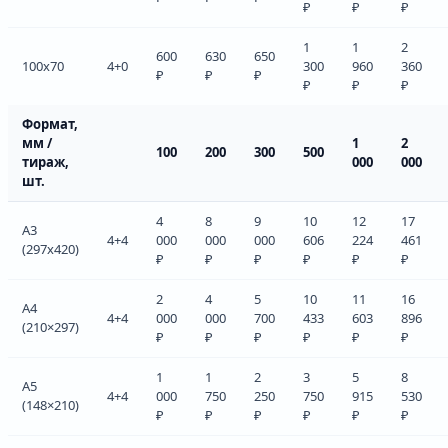
₽
₽
₽
1
1
2
600
630
650
100x70
4+0
300
960
360
₽
₽
₽
₽
₽
₽
Формат,
мм /
1
2
100
200
300
500
тираж,
000
000
шт.
4
8
9
10
12
17
А3
4+4
000
000
000
606
224
461
(297x420)
₽
₽
₽
₽
₽
₽
2
4
5
10
11
16
А4
4+4
000
000
700
433
603
896
(210×297)
₽
₽
₽
₽
₽
₽
1
1
2
3
5
8
А5
4+4
000
750
250
750
915
530
(148×210)
₽
₽
₽
₽
₽
₽