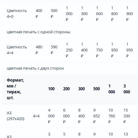
1
1
1
1
1
Цветность
400
500
000
300
600
800
900
4+0
₽
₽
₽
₽
₽
₽
₽
цветная печать с одной стороны
1
1
1
1
1
Цветность
480
590
250
400
750
950
950
4+4
₽
₽
₽
₽
₽
₽
₽
цветная печать с двух сторон
Формат,
мм /
1
3
100
200
300
500
тираж,
000
000
шт.
4
6
8
9
10
15
A3
4+4
000
000
400
652
760
330
(297x420)
₽
₽
₽
₽
₽
₽
3
5
8
9
10
13
A3