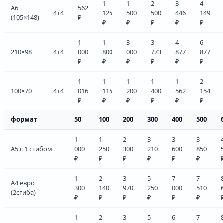
1
1
2
3
4
А6
562
4+4
125
500
500
446
149
(105×148)
₽
₽
₽
₽
₽
₽
1
1
3
3
4
6
210×98
4+4
000
800
000
773
877
877
₽
₽
₽
₽
₽
₽
1
1
1
1
1
2
100×70
4+4
016
115
200
400
562
154
₽
₽
₽
₽
₽
₽
формат
50
100
200
300
400
500
1
1
2
3
3
3
А5 с 1 сгибом
000
250
300
210
600
850
₽
₽
₽
₽
₽
₽
1
2
3
5
7
7
А4 евро
300
140
970
250
000
510
(2сгиба)
₽
₽
₽
₽
₽
₽
1
2
3
5
6
7