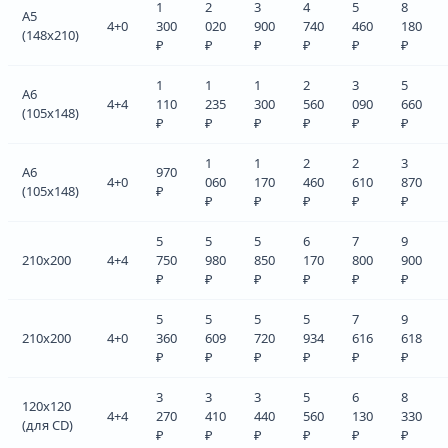
1
2
3
4
5
8
A5
4+0
300
020
900
740
460
180
(148x210)
₽
₽
₽
₽
₽
₽
1
1
1
2
3
5
A6
4+4
110
235
300
560
090
660
(105x148)
₽
₽
₽
₽
₽
₽
1
1
2
2
3
A6
970
4+0
060
170
460
610
870
(105x148)
₽
₽
₽
₽
₽
₽
5
5
5
6
7
9
210x200
4+4
750
980
850
170
800
900
₽
₽
₽
₽
₽
₽
5
5
5
5
7
9
210x200
4+0
360
609
720
934
616
618
₽
₽
₽
₽
₽
₽
3
3
3
5
6
8
120x120
4+4
270
410
440
560
130
330
(для CD)
₽
₽
₽
₽
₽
₽