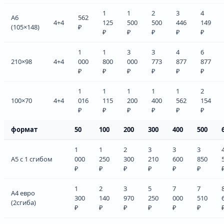
1
1
2
3
4
А6
562
4+4
125
500
500
446
149
(105×148)
₽
₽
₽
₽
₽
₽
1
1
3
3
4
6
210×98
4+4
000
800
000
773
877
877
₽
₽
₽
₽
₽
₽
1
1
1
1
1
2
100×70
4+4
016
115
200
400
562
154
₽
₽
₽
₽
₽
₽
формат
50
100
200
300
400
500
1
1
2
3
3
3
А5 с 1 сгибом
000
250
300
210
600
850
₽
₽
₽
₽
₽
₽
1
2
3
5
7
7
А4 евро
300
140
970
250
000
510
(2сгиба)
₽
₽
₽
₽
₽
₽