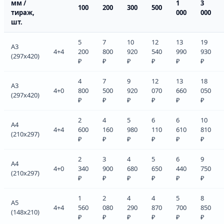
мм /
1
3
100
200
300
500
тираж,
000
000
шт.
5
7
10
12
13
19
A3
4+4
200
800
920
540
990
930
(297x420)
₽
₽
₽
₽
₽
₽
4
7
9
12
13
18
A3
4+0
800
500
920
070
660
050
(297x420)
₽
₽
₽
₽
₽
₽
2
4
5
6
6
10
A4
4+4
600
160
980
110
610
810
(210x297)
₽
₽
₽
₽
₽
₽
2
3
4
5
6
9
A4
4+0
340
900
680
650
440
750
(210x297)
₽
₽
₽
₽
₽
₽
1
2
4
4
5
8
A5
4+4
560
080
290
870
700
850
(148x210)
₽
₽
₽
₽
₽
₽