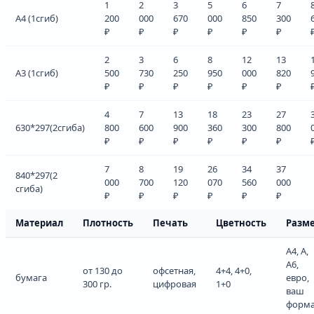
1
2
3
5
6
7
А4 (1сгиб)
200
000
670
000
850
300
₽
₽
₽
₽
₽
₽
2
3
6
8
12
13
А3 (1сгиб)
500
730
250
950
000
820
₽
₽
₽
₽
₽
₽
4
7
13
18
23
27
630*297(2сгиба)
800
600
900
360
300
800
₽
₽
₽
₽
₽
₽
7
8
19
26
34
37
840*297(2
000
700
120
070
560
000
сгиба)
₽
₽
₽
₽
₽
₽
Материал
Плотность
Печать
Цветность
Разм
А4, А,
А6,
от 130 до
офсетная,
4+4, 4+0,
бумага
евро,
300 гр.
цифровая
1+0
ваш
форма