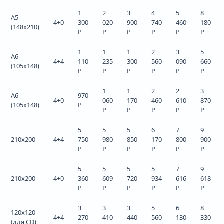
1
2
3
4
5
8
A5
4+0
300
020
900
740
460
180
(148x210)
₽
₽
₽
₽
₽
₽
1
1
1
2
3
5
A6
4+4
110
235
300
560
090
660
(105x148)
₽
₽
₽
₽
₽
₽
1
1
2
2
3
A6
970
4+0
060
170
460
610
870
(105x148)
₽
₽
₽
₽
₽
₽
5
5
5
6
7
9
210x200
4+4
750
980
850
170
800
900
₽
₽
₽
₽
₽
₽
5
5
5
5
7
9
210x200
4+0
360
609
720
934
616
618
₽
₽
₽
₽
₽
₽
3
3
3
5
6
8
120x120
4+4
270
410
440
560
130
330
(для CD)