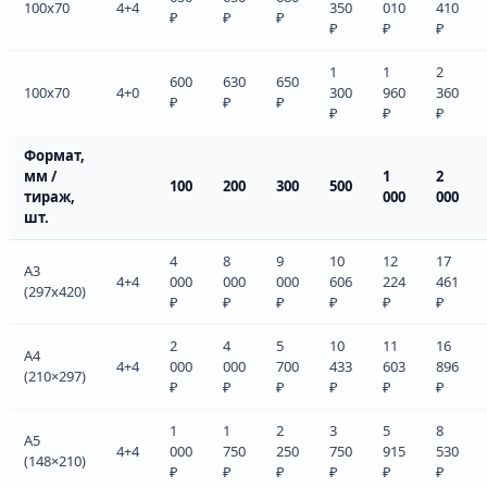
100x70
4+4
350
010
410
₽
₽
₽
₽
₽
₽
1
1
2
600
630
650
100x70
4+0
300
960
360
₽
₽
₽
₽
₽
₽
Формат,
мм /
1
2
100
200
300
500
тираж,
000
000
шт.
4
8
9
10
12
17
А3
4+4
000
000
000
606
224
461
(297x420)
₽
₽
₽
₽
₽
₽
2
4
5
10
11
16
А4
4+4
000
000
700
433
603
896
(210×297)
₽
₽
₽
₽
₽
₽
1
1
2
3
5
8
А5
4+4
000
750
250
750
915
530
(148×210)
₽
₽
₽
₽
₽
₽