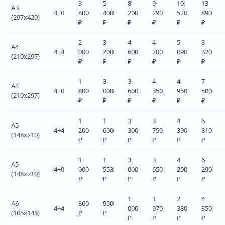
3
5
8
9
10
13
A3
4+0
800
400
200
290
520
890
(297x420)
₽
₽
₽
₽
₽
₽
2
3
4
4
5
8
A4
4+4
000
200
600
700
090
320
(210x297)
₽
₽
₽
₽
₽
₽
1
3
3
4
4
7
A4
4+0
800
000
600
350
950
500
(210x297)
₽
₽
₽
₽
₽
₽
1
1
3
3
4
6
A5
4+4
200
600
300
750
390
810
(148x210)
₽
₽
₽
₽
₽
₽
1
1
3
3
4
6
A5
4+0
000
553
000
650
200
290
(148x210)
₽
₽
₽
₽
₽
₽
1
1
2
4
A6
860
950
4+4
000
970
380
350
(105x148)
₽
₽
₽
₽
₽
₽