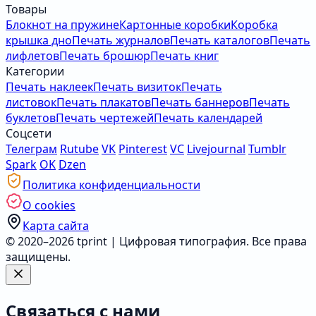
Товары
Блокнот на пружине
Картонные коробки
Коробка
крышка дно
Печать журналов
Печать каталогов
Печать
лифлетов
Печать брошюр
Печать книг
Категории
Печать наклеек
Печать визиток
Печать
листовок
Печать плакатов
Печать баннеров
Печать
буклетов
Печать чертежей
Печать календарей
Соцсети
Телеграм
Rutube
VK
Pinterest
VC
Livejournal
Tumblr
Spark
OK
Dzen
Политика конфиденциальности
О cookies
Карта сайта
© 2020–2026 tprint | Цифровая типография. Все права
защищены.
Связаться с нами