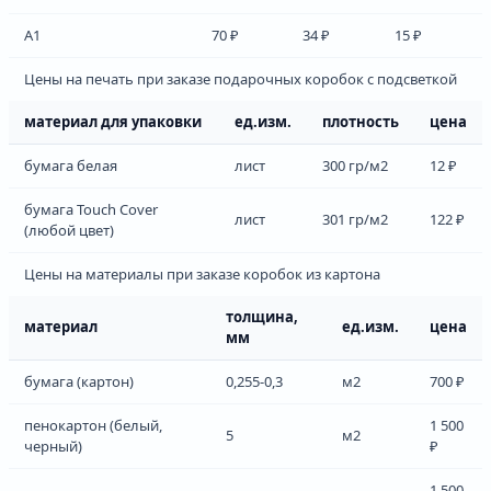
А1
70 ₽
34 ₽
15 ₽
Цены на печать при заказе подарочных коробок с подсветкой
материал для упаковки
ед.изм.
плотность
цена
бумага белая
лист
300 гр/м2
12 ₽
бумага Touch Cover
лист
301 гр/м2
122 ₽
(любой цвет)
Цены на материалы при заказе коробок из картона
толщина,
материал
ед.изм.
цена
мм
бумага (картон)
0,255-0,3
м2
700 ₽
пенокартон (белый,
1 500
5
м2
черный)
₽
1 500