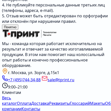
4. Не публикуйте персональные данные третьих лиц
(телефоны, адреса, e-mail).
5. Отзыв может быть отредактирован по орфографии
или отклонён при нарушении правил.
Понятно
Мы - команда которая работает исключительно на
результат и отвечает за качество изготавливаемой
продукции. В этом нам помогает наш колоссальный
опыт работы и конечно профессиональное
оборудование.
г. Москва, ул. Зорге, д.15к1
+7 (495)744-34-88
sale@tprint.ru
9:00–21:00
Клиентам
Весь
каталог
Оплата
Доставка
Реквизиты
Глоссарий
Макеты
Об
компании
Контакты