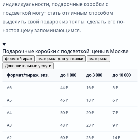
индивидуальности, подарочные коробки с
подсветкой могут стать отличным способом
выделить свой подарок из толпы, сделать его по-
настоящему запоминающимся.
Подарочные коробки с подсветкой: цены в Москве
формат/тираж
материал для упаковки
материал
Дополнительные услуги
формат/тираж, экз.
до 1 000
до 3 000
до 10 000
А6
44 ₽
16 ₽
5 ₽
А5
46 ₽
18 ₽
6 ₽
А4
50 ₽
20 ₽
7 ₽
А3
48 ₽
23 ₽
9 ₽
А2
60 ₽
25 ₽
14 ₽