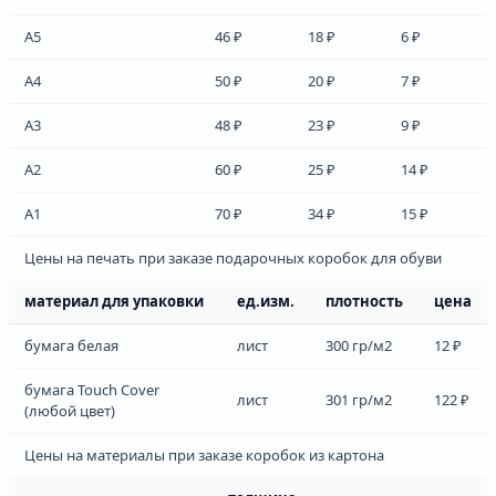
А5
46 ₽
18 ₽
6 ₽
А4
50 ₽
20 ₽
7 ₽
А3
48 ₽
23 ₽
9 ₽
А2
60 ₽
25 ₽
14 ₽
А1
70 ₽
34 ₽
15 ₽
Цены на печать при заказе подарочных коробок для обуви
материал для упаковки
ед.изм.
плотность
цена
бумага белая
лист
300 гр/м2
12 ₽
бумага Touch Cover
лист
301 гр/м2
122 ₽
(любой цвет)
Цены на материалы при заказе коробок из картона