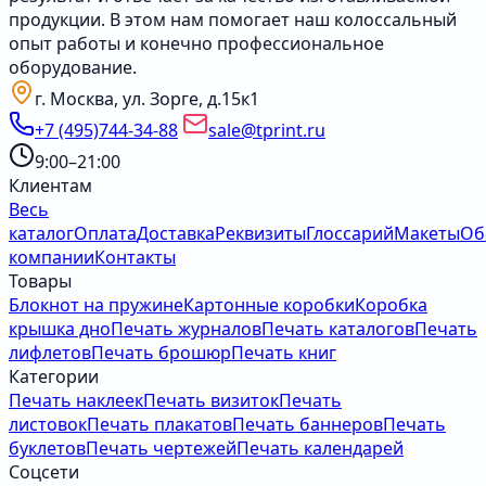
продукции. В этом нам помогает наш колоссальный
опыт работы и конечно профессиональное
оборудование.
г. Москва, ул. Зорге, д.15к1
+7 (495)744-34-88
sale@tprint.ru
9:00–21:00
Клиентам
Весь
каталог
Оплата
Доставка
Реквизиты
Глоссарий
Макеты
Об
компании
Контакты
Товары
Блокнот на пружине
Картонные коробки
Коробка
крышка дно
Печать журналов
Печать каталогов
Печать
лифлетов
Печать брошюр
Печать книг
Категории
Печать наклеек
Печать визиток
Печать
листовок
Печать плакатов
Печать баннеров
Печать
буклетов
Печать чертежей
Печать календарей
Соцсети