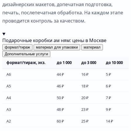
дизайнерских макетов, допечатная подготовка,
печать, послепечатная обработка. На каждом этапе
проводится контроль за качеством.
Подарочные коробки ам ням: цены в Москве
формат/тираж
материал для упаковки
материал
Дополнительные услуги
формат/тираж, экз.
до 1 000
до 3 000
до 10 000
А6
44 ₽
16 ₽
5 ₽
А5
46 ₽
18 ₽
6 ₽
А4
50 ₽
20 ₽
7 ₽
А3
48 ₽
23 ₽
9 ₽
А2
60 ₽
25 ₽
14 ₽