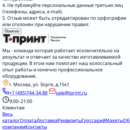
4. Не публикуйте персональные данные третьих лиц
(телефоны, адреса, e-mail).
5. Отзыв может быть отредактирован по орфографии
или отклонён при нарушении правил.
Понятно
Мы - команда которая работает исключительно на
результат и отвечает за качество изготавливаемой
продукции. В этом нам помогает наш колоссальный
опыт работы и конечно профессиональное
оборудование.
г. Москва, ул. Зорге, д.15к1
+7 (495)744-34-88
sale@tprint.ru
9:00–21:00
Клиентам
Весь
каталог
Оплата
Доставка
Реквизиты
Глоссарий
Макеты
Об
компании
Контакты