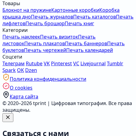
Товары
Блокнот на пружине
Картонные коробки
Коробка
крышка дно
Печать журналов
Печать каталогов
Печать
лифлетов
Печать брошюр
Печать книг
Категории
Печать наклеек
Печать визиток
Печать
листовок
Печать плакатов
Печать баннеров
Печать
буклетов
Печать чертежей
Печать календарей
Соцсети
Телеграм
Rutube
VK
Pinterest
VC
Livejournal
Tumblr
Spark
OK
Dzen
Политика конфиденциальности
О cookies
Карта сайта
© 2020–2026 tprint | Цифровая типография. Все права
защищены.
Связаться с нами