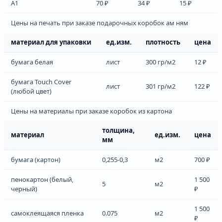
А1
70 ₽
34 ₽
15 ₽
Цены на печать при заказе подарочных коробок ам ням
материал для упаковки
ед.изм.
плотность
цена
бумага белая
лист
300 гр/м2
12 ₽
бумага Touch Cover
лист
301 гр/м2
122 ₽
(любой цвет)
Цены на материалы при заказе коробок из картона
толщина,
материал
ед.изм.
цена
мм
бумага (картон)
0,255-0,3
м2
700 ₽
пенокартон (белый,
1 500
5
м2
черный)
₽
1 500
самоклеящаяся пленка
0.075
м2
₽