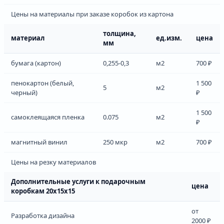
Цены на материалы при заказе коробок из картона
толщина,
материал
ед.изм.
цена
мм
бумага (картон)
0,255-0,3
м2
700 ₽
пенокартон (белый,
1 500
5
м2
черный)
₽
1 500
самоклеящаяся пленка
0.075
м2
₽
магнитный винил
250 мкр
м2
700 ₽
Цены на резку материалов
Дополнительные услуги к подарочным
цена
коробкам 20х15х15
от
Разработка дизайна
2000 ₽