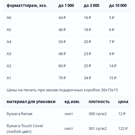
формат/тираж, экз.
до 1 000
до 3 000
до 10 000
А6
44 ₽
16 ₽
5 ₽
А5
46 ₽
18 ₽
6 ₽
А4
50 ₽
20 ₽
7 ₽
А3
48 ₽
23 ₽
9 ₽
А2
60 ₽
25 ₽
14 ₽
А1
70 ₽
34 ₽
15 ₽
Цены на печать при заказе подарочных коробок 20х15х15
материал для упаковки
ед.изм.
плотность
цена
бумага белая
лист
300 гр/м2
12 ₽
бумага Touch Cover
лист
301 гр/м2
122 ₽
(любой цвет)