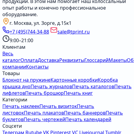
продукции. В этом нам помогает наш колоссальный
опыт работы и конечно профессиональное
оборудование.
г. Москва, ул. Зорге, д.15к1
+7 (495)744-34-88
sale@tprint.ru
9:00–21:00
Клиентам
Весь
каталог
Оплата
Доставка
Реквизиты
Глоссарий
Макеты
Об
компании
Контакты
Товары
Блокнот на пружине
Картонные коробки
Коробка
крышка дно
Печать журналов
Печать каталогов
Печать
лифлетов
Печать брошюр
Печать книг
Категории
Печать наклеек
Печать визиток
Печать
листовок
Печать плакатов
Печать баннеров
Печать
буклетов
Печать чертежей
Печать календарей
Соцсети
Телеграм
Rutube
VK
Pinterest
VC
Livejournal
Tumblr