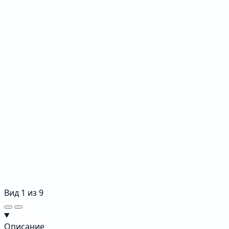
Вид
1
из
9
Описание