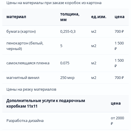
Цены на материалы при заказе коробок из картона
толщина,
материал
ед.изм.
цена
мм
бумага (картон)
0,255-0,3
м2
700 ₽
пенокартон (белый,
1 500
5
м2
черный)
₽
1 500
самоклеящаяся пленка
0.075
м2
₽
магнитный винил
250 мкр
м2
700 ₽
Цены на резку материалов
Дополнительные услуги к подарочным
цена
коробкам 11х11
от 2000
Разработка дизайна
₽