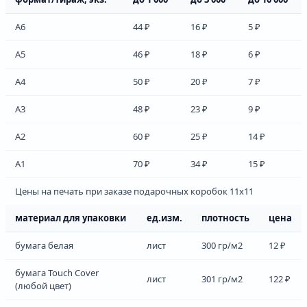
А6
44 ₽
16 ₽
5 ₽
А5
46 ₽
18 ₽
6 ₽
А4
50 ₽
20 ₽
7 ₽
А3
48 ₽
23 ₽
9 ₽
А2
60 ₽
25 ₽
14 ₽
А1
70 ₽
34 ₽
15 ₽
Цены на печать при заказе подарочных коробок 11х11
материал для упаковки
ед.изм.
плотность
цена
бумага белая
лист
300 гр/м2
12 ₽
бумага Touch Cover
лист
301 гр/м2
122 ₽
(любой цвет)