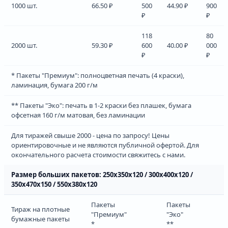
1000 шт.
66.50 ₽
500
44.90 ₽
900
₽
₽
118
80
2000 шт.
59.30 ₽
600
40.00 ₽
000
₽
₽
* Пакеты "Премиум": полноцветная печать (4 краски),
ламинация, бумага 200 г/м
** Пакеты "Эко": печать в 1-2 краски без плашек, бумага
офсетная 160 г/м матовая, без ламинации
Для тиражей свыше 2000 - цена по запросу! Цены
ориентировочные и не являются публичной офертой. Для
окончательного расчета стоимости свяжитесь с нами.
Размер больших пакетов: 250х350х120 / 300х400х120 /
350х470х150 / 550х380х120
Пакеты
Пакеты
Тираж на плотные
"Премиум"
"Эко"
бумажные пакеты
*
**