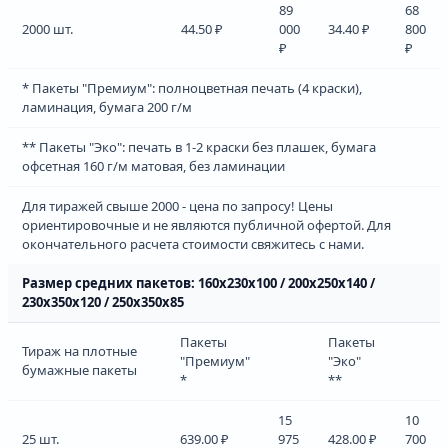
89
68
2000 шт.
44.50 ₽
000
34.40 ₽
800
₽
₽
* Пакеты "Премиум": полноцветная печать (4 краски),
ламинация, бумага 200 г/м
** Пакеты "Эко": печать в 1-2 краски без плашек, бумага
офсетная 160 г/м матовая, без ламинации
Для тиражей свыше 2000 - цена по запросу! Цены
ориентировочные и не являются публичной офертой. Для
окончательного расчета стоимости свяжитесь с нами.
Размер средних пакетов: 160х230х100 / 200х250х140 /
230х350х120 / 250х350х85
Пакеты
Пакеты
Тираж на плотные
"Премиум"
"Эко"
бумажные пакеты
*
**
15
10
25 шт.
639.00 ₽
975
428.00 ₽
700