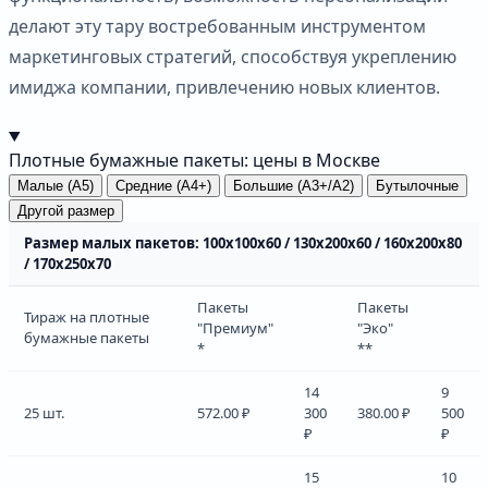
делают эту тару востребованным инструментом
маркетинговых стратегий, способствуя укреплению
имиджа компании, привлечению новых клиентов.
Плотные бумажные пакеты: цены в Москве
Малые (А5)
Средние (А4+)
Большие (А3+/А2)
Бутылочные
Другой размер
Размер малых пакетов: 100х100х60 / 130х200х60 / 160х200х80
/ 170х250х70
Пакеты
Пакеты
Тираж на плотные
"Премиум"
"Эко"
бумажные пакеты
*
**
14
9
25 шт.
572.00 ₽
300
380.00 ₽
500
₽
₽
15
10