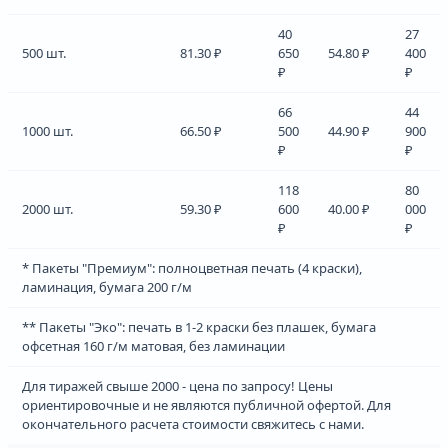
40
27
500 шт.
81.30 ₽
650
54.80 ₽
400
₽
₽
66
44
1000 шт.
66.50 ₽
500
44.90 ₽
900
₽
₽
118
80
2000 шт.
59.30 ₽
600
40.00 ₽
000
₽
₽
* Пакеты "Премиум": полноцветная печать (4 краски),
ламинация, бумага 200 г/м
** Пакеты "Эко": печать в 1-2 краски без плашек, бумага
офсетная 160 г/м матовая, без ламинации
Для тиражей свыше 2000 - цена по запросу! Цены
ориентировочные и не являются публичной офертой. Для
окончательного расчета стоимости свяжитесь с нами.