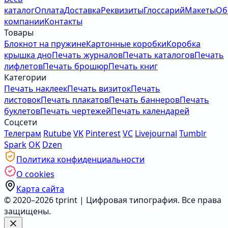
каталог
Оплата
Доставка
Реквизиты
Глоссарий
Макеты
Об
компании
Контакты
Товары
Блокнот на пружине
Картонные коробки
Коробка
крышка дно
Печать журналов
Печать каталогов
Печать
лифлетов
Печать брошюр
Печать книг
Категории
Печать наклеек
Печать визиток
Печать
листовок
Печать плакатов
Печать баннеров
Печать
буклетов
Печать чертежей
Печать календарей
Соцсети
Телеграм
Rutube
VK
Pinterest
VC
Livejournal
Tumblr
Spark
OK
Dzen
Политика конфиденциальности
О cookies
Карта сайта
© 2020–2026 tprint | Цифровая типография. Все права
защищены.