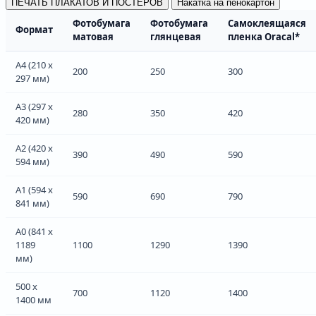
ПЕЧАТЬ ПЛАКАТОВ И ПОСТЕРОВ
Накатка на пенокартон
Фотобумага
Фотобумага
Самоклеящаяся
Формат
матовая
глянцевая
пленка Oracal*
А4 (210 х
200
250
300
297 мм)
А3 (297 х
280
350
420
420 мм)
А2 (420 х
390
490
590
594 мм)
А1 (594 х
590
690
790
841 мм)
А0 (841 х
1189
1100
1290
1390
мм)
500 х
700
1120
1400
1400 мм