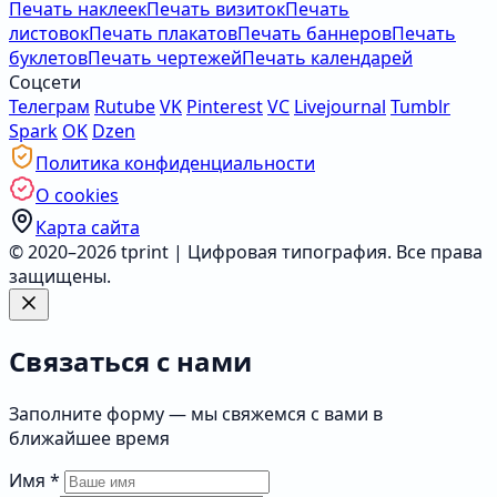
Печать наклеек
Печать визиток
Печать
листовок
Печать плакатов
Печать баннеров
Печать
буклетов
Печать чертежей
Печать календарей
Соцсети
Телеграм
Rutube
VK
Pinterest
VC
Livejournal
Tumblr
Spark
OK
Dzen
Политика конфиденциальности
О cookies
Карта сайта
© 2020–2026 tprint | Цифровая типография. Все права
защищены.
Связаться с нами
Заполните форму — мы свяжемся с вами в
ближайшее время
Имя
*