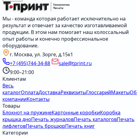
Мы - команда которая работает исключительно на
результат и отвечает за качество изготавливаемой
продукции. В этом нам помогает наш колоссальный
опыт работы и конечно профессиональное
оборудование.
г. Москва, ул. Зорге, д.15к1
+7 (495)744-34-88
sale@tprint.ru
9:00–21:00
Клиентам
Весь
каталог
Оплата
Доставка
Реквизиты
Глоссарий
Макеты
Об
компании
Контакты
Товары
Блокнот на пружине
Картонные коробки
Коробка
крышка дно
Печать журналов
Печать каталогов
Печать
лифлетов
Печать брошюр
Печать книг
Категории