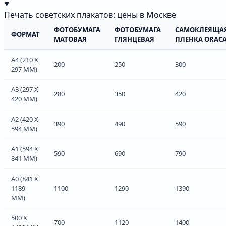
Печать советских плакатов: цены в Москве
ФОТОБУМАГА
ФОТОБУМАГА
САМОКЛЕЯЩА
ФОРМАТ
МАТОВАЯ
ГЛЯНЦЕВАЯ
ПЛЕНКА ORACA
А4 (210 Х
200
250
300
297 ММ)
А3 (297 Х
280
350
420
420 ММ)
А2 (420 Х
390
490
590
594 ММ)
А1 (594 Х
590
690
790
841 ММ)
А0 (841 Х
1189
1100
1290
1390
ММ)
500 Х
700
1120
1400