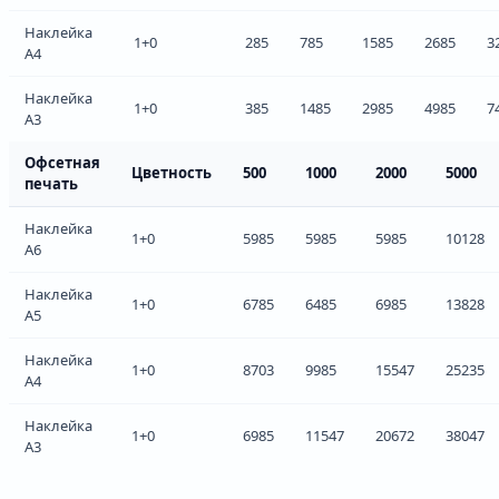
Наклейка
1+0
285
785
1585
2685
3
А4
Наклейка
1+0
385
1485
2985
4985
7
А3
Офсетная
Цветность
500
1000
2000
5000
печать
Наклейка
1+0
5985
5985
5985
10128
А6
Наклейка
1+0
6785
6485
6985
13828
А5
Наклейка
1+0
8703
9985
15547
25235
А4
Наклейка
1+0
6985
11547
20672
38047
А3