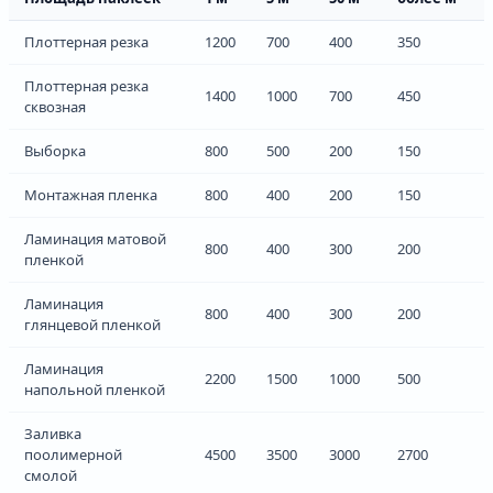
Плоттерная резка
1200
700
400
350
Плоттерная резка
1400
1000
700
450
сквозная
Выборка
800
500
200
150
Монтажная пленка
800
400
200
150
Ламинация матовой
800
400
300
200
пленкой
Ламинация
800
400
300
200
глянцевой пленкой
Ламинация
2200
1500
1000
500
напольной пленкой
Заливка
поолимерной
4500
3500
3000
2700
смолой