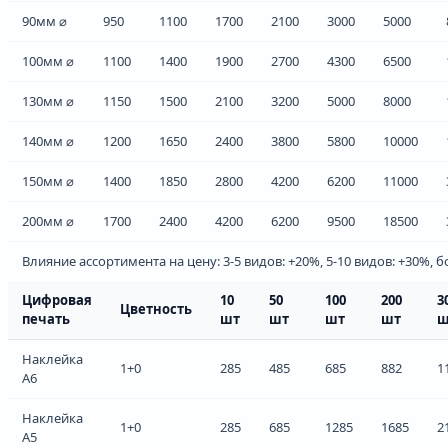
90мм ⌀
950
1100
1700
2100
3000
5000
100мм ⌀
1100
1400
1900
2700
4300
6500
130мм ⌀
1150
1500
2100
3200
5000
8000
140мм ⌀
1200
1650
2400
3800
5800
10000
150мм ⌀
1400
1850
2800
4200
6200
11000
200мм ⌀
1700
2400
4200
6200
9500
18500
Влияние ассортимента на цену: 3-5 видов: +20%, 5-10 видов: +30%, б
Цифровая
10
50
100
200
3
Цветность
печать
шт
шт
шт
шт
ш
Наклейка
1+0
285
485
685
882
1
А6
Наклейка
1+0
285
685
1285
1685
2
А5