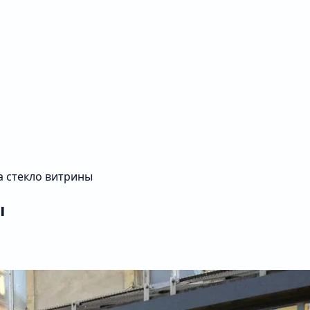
а стекло витрины
ы