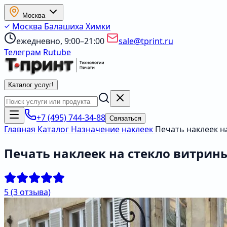
Москва
Москва
Балашиха
Химки
ежедневно, 9:00–21:00
sale@tprint.ru
Телеграм
Rutube
Каталог услуг
!
+7 (495) 744-34-88
Связаться
Главная
Каталог
Назначение наклеек
Печать наклеек н
Печать наклеек на стекло витрин
5
(3 отзыва)