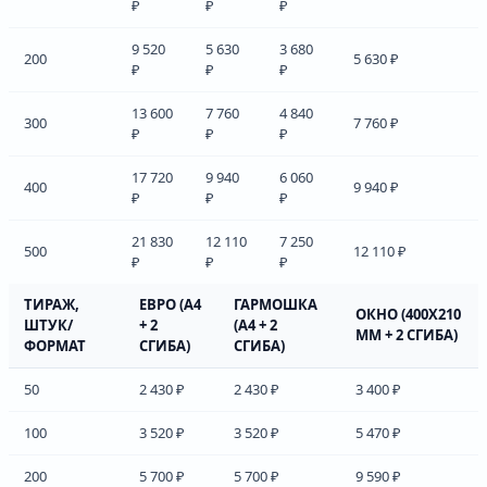
₽
₽
₽
9 520
5 630
3 680
200
5 630 ₽
₽
₽
₽
13 600
7 760
4 840
300
7 760 ₽
₽
₽
₽
17 720
9 940
6 060
400
9 940 ₽
₽
₽
₽
21 830
12 110
7 250
500
12 110 ₽
₽
₽
₽
ТИРАЖ,
ЕВРО (А4
ГАРМОШКА
ОКНО (400Х210
ШТУК/
+ 2
(А4 + 2
ММ + 2 СГИБА)
ФОРМАТ
СГИБА)
СГИБА)
50
2 430 ₽
2 430 ₽
3 400 ₽
100
3 520 ₽
3 520 ₽
5 470 ₽
200
5 700 ₽
5 700 ₽
9 590 ₽