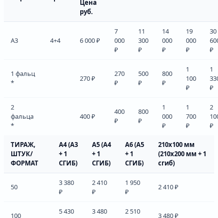
Цена
руб.
7
11
14
19
30
А3
4+4
6 000 ₽
000
300
000
000
60
₽
₽
₽
₽
₽
1
1
1 фальц
270
500
800
270 ₽
100
33
*
₽
₽
₽
₽
₽
2
1
1
2
400
800
фальца
400 ₽
000
700
10
₽
₽
*
₽
₽
₽
ТИРАЖ,
А4 (А3
А5 (А4
А6 (А5
210х100 мм
ШТУК/
+ 1
+ 1
+ 1
(210х200 мм + 1
ФОРМАТ
СГИБ)
СГИБ)
СГИБ)
сгиб)
3 380
2 410
1 950
50
2 410 ₽
₽
₽
₽
5 430
3 480
2 510
100
3 480 ₽