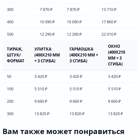
300
7 870 ₽
7 870 ₽
13 710 ₽
400
10 090 ₽
10 090 ₽
17 860 ₽
500
12 290 ₽
12 290 ₽
22 010 ₽
ОКНО
ТИРАЖ,
УЛИТКА
ГАРМОШКА
(400Х210
ШТУК/
(400Х210 ММ
(400Х210 ММ +
ММ + 3
ФОРМАТ
+ 3 СГИБА)
3 СГИБА)
СГИБА)
50
3 420 ₽
3 420 ₽
3 420 ₽
100
5 510 ₽
5 510 ₽
5 510 ₽
200
9 660 ₽
9 660 ₽
9 660 ₽
300
13 820 ₽
13 820 ₽
13 820 ₽
Вам также может понравиться