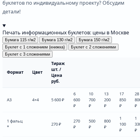
буклетов по индивидуальному проекту? Обсудим
детали!
Печать информационных буклетов: цены в Москве
Бумага 115 г/м2
Бумага 130 г/м2
Бумага 150 г/м2
Буклет с 1 сложением (книжка)
Буклет с 2 сложениями
Буклет с 3 сложениями
Тираж
шт. /
Формат
Цвет
Цена
руб.
6
10
13
17
28
А3
4+4
5 600 ₽
600
700
200
850
80
₽
₽
₽
₽
₽
1
1
1 фальц
270
500
800
270 ₽
100
33
*
₽
₽
₽
₽
₽