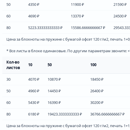
50
4350 ₽
11900 ₽
21590 ₽
60
4690 ₽
13370 ₽
24500 ₽
80
5223.33333333333 ₽
15586.6666666667 ₽
29543.33
Цена за блокноты на пружине с бумагой офсет 120 г/м2, печать 1+0,
* Все листы в блоке одинаковые. По другим параметрам звоните: +7 
Кол-во
10
50
100
листов
30
4070 ₽
10870 ₽
18450 ₽
50
4960 ₽
14450 ₽
26400 ₽
60
5430 ₽
16390 ₽
30200 ₽
80
6180 ₽
19423.3333333333 ₽
36766.6666666667 ₽
Цена за блокноты на пружине с бумагой офсет 120 г/м2, печать 1+1,