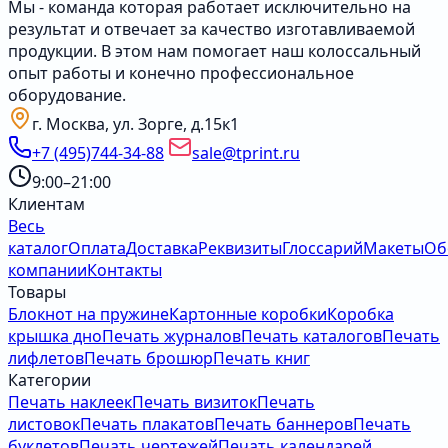
Мы - команда которая работает исключительно на
результат и отвечает за качество изготавливаемой
продукции. В этом нам помогает наш колоссальный
опыт работы и конечно профессиональное
оборудование.
г. Москва, ул. Зорге, д.15к1
+7 (495)744-34-88
sale@tprint.ru
9:00–21:00
Клиентам
Весь
каталог
Оплата
Доставка
Реквизиты
Глоссарий
Макеты
Об
компании
Контакты
Товары
Блокнот на пружине
Картонные коробки
Коробка
крышка дно
Печать журналов
Печать каталогов
Печать
лифлетов
Печать брошюр
Печать книг
Категории
Печать наклеек
Печать визиток
Печать
листовок
Печать плакатов
Печать баннеров
Печать
буклетов
Печать чертежей
Печать календарей