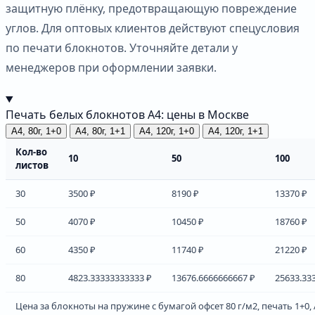
защитную плёнку, предотвращающую повреждение
углов. Для оптовых клиентов действуют спецусловия
по печати блокнотов. Уточняйте детали у
менеджеров при оформлении заявки.
Печать белых блокнотов А4: цены в Москве
А4, 80г, 1+0
А4, 80г, 1+1
А4, 120г, 1+0
А4, 120г, 1+1
Кол-во
10
50
100
листов
30
3500 ₽
8190 ₽
13370 ₽
50
4070 ₽
10450 ₽
18760 ₽
60
4350 ₽
11740 ₽
21220 ₽
80
4823.33333333333 ₽
13676.6666666667 ₽
25633.33
Цена за блокноты на пружине с бумагой офсет 80 г/м2, печать 1+0, 