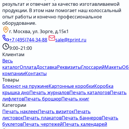
результат и отвечает за качество изготавливаемой
продукции. В этом нам помогает наш колоссальный
опыт работы и конечно профессиональное
оборудование.
г. Москва, ул. Зорге, д.15к1
+7 (495)744-34-88
sale@tprint.ru
9:00–21:00
Клиентам
Весь
каталог
Оплата
Доставка
Реквизиты
Глоссарий
Макеты
Об
компании
Контакты
Товары
Блокнот на пружине
Картонные коробки
Коробка
крышка дно
Печать журналов
Печать каталогов
Печать
лифлетов
Печать брошюр
Печать книг
Категории
Печать наклеек
Печать визиток
Печать
листовок
Печать плакатов
Печать баннеров
Печать
буклетов
Печать чертежей
Печать календарей