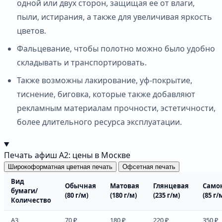
одной или двух сторон, защищая ее от влаги,
пыли, истирания, а также для увеличивая яркость
цветов.
Фальцевание, чтобы полотно можно было удобно
складывать и транспортировать.
Также возможны лакирование, уф-покрытие,
тиснение, биговка, которые также добавляют
рекламным материалам прочности, эстетичности,
более длительного ресурса эксплуатации.
Печать афиш А2: цены в Москве
Широкоформатная цветная печать
Офсетная печать
Вид
Обычная
Матовая
Глянцевая
Само
бумаги/
(80 г/м)
(180 г/м)
(235 г/м)
(85 г/
Количество
А3
70 ₽
180 ₽
220 ₽
350 ₽