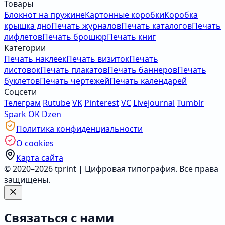
Товары
Блокнот на пружине
Картонные коробки
Коробка
крышка дно
Печать журналов
Печать каталогов
Печать
лифлетов
Печать брошюр
Печать книг
Категории
Печать наклеек
Печать визиток
Печать
листовок
Печать плакатов
Печать баннеров
Печать
буклетов
Печать чертежей
Печать календарей
Соцсети
Телеграм
Rutube
VK
Pinterest
VC
Livejournal
Tumblr
Spark
OK
Dzen
Политика конфиденциальности
О cookies
Карта сайта
© 2020–2026 tprint | Цифровая типография. Все права
защищены.
Связаться с нами