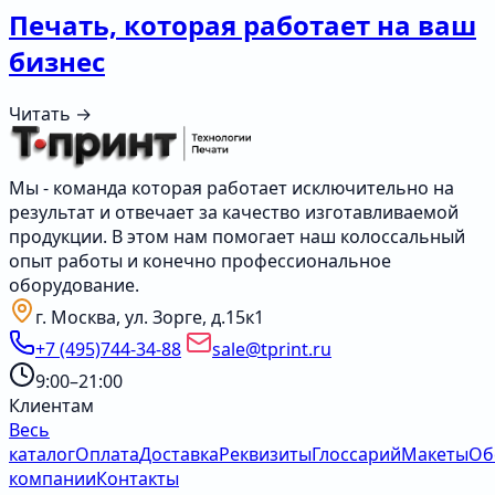
Печать, которая работает на ваш
бизнес
Читать →
Мы - команда которая работает исключительно на
результат и отвечает за качество изготавливаемой
продукции. В этом нам помогает наш колоссальный
опыт работы и конечно профессиональное
оборудование.
г. Москва, ул. Зорге, д.15к1
+7 (495)744-34-88
sale@tprint.ru
9:00–21:00
Клиентам
Весь
каталог
Оплата
Доставка
Реквизиты
Глоссарий
Макеты
Об
компании
Контакты