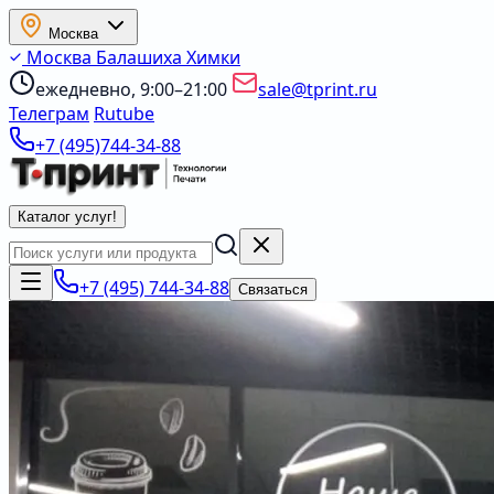
Москва
Москва
Балашиха
Химки
ежедневно, 9:00–21:00
sale@tprint.ru
Телеграм
Rutube
+7 (495)744-34-88
Каталог услуг
!
+7 (495) 744-34-88
Связаться