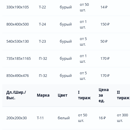
от 50
330x190x105
Т-22
бурый
14 ₽
шт.
от 1
800x400x500
Т-24
бурый
150 ₽
шт.
от 5
540x530x130
Т-23
бурый
50 ₽
шт.
от 1
735x185x1165
П-32
бурый
170 ₽
шт.
от 5
850x490x476
П-32
бурый
170 ₽
шт.
Цена
Дл./Шир./
I
II
Марка
Цвет
за
Выс.
тираж
тираж
ед.
от 50
от 300
200x200x30
Т-11
белый
16 ₽
шт.
шт.