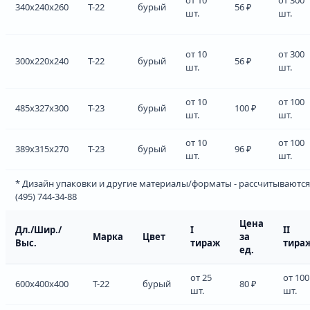
340x240x260
Т-22
бурый
56 ₽
шт.
шт.
от 10
от 300
300x220x240
Т-22
бурый
56 ₽
шт.
шт.
от 10
от 100
485x327x300
Т-23
бурый
100 ₽
шт.
шт.
от 10
от 100
389x315x270
Т-23
бурый
96 ₽
шт.
шт.
* Дизайн упаковки и другие материалы/форматы - рассчитываются
(495) 744-34-88
Цена
Дл./Шир./
I
II
Марка
Цвет
за
Выс.
тираж
тира
ед.
от 25
от 100
600x400x400
Т-22
бурый
80 ₽
шт.
шт.