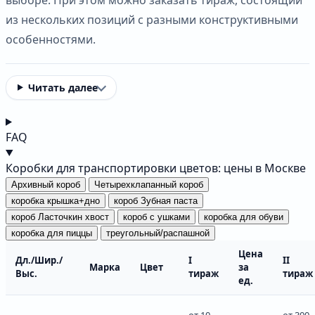
из нескольких позиций с разными конструктивными
особенностями.
Читать далее
FAQ
Коробки для транспортировки цветов: цены в Москве
Архивный короб
Четырехклапанный короб
коробка крышка+дно
короб Зубная паста
короб Ласточкин хвост
короб с ушками
коробка для обуви
коробка для пиццы
треугольный/распашной
Цена
Дл./Шир./
I
II
Марка
Цвет
за
Выс.
тираж
тираж
ед.
от 10
от 300