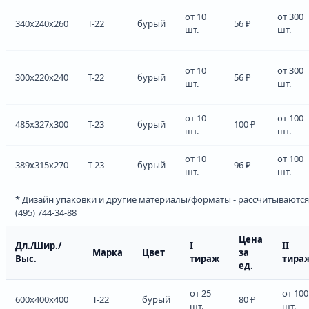
от 10
от 300
340x240x260
Т-22
бурый
56 ₽
шт.
шт.
от 10
от 300
300x220x240
Т-22
бурый
56 ₽
шт.
шт.
от 10
от 100
485x327x300
Т-23
бурый
100 ₽
шт.
шт.
от 10
от 100
389x315x270
Т-23
бурый
96 ₽
шт.
шт.
* Дизайн упаковки и другие материалы/форматы - рассчитываются
(495) 744-34-88
Цена
Дл./Шир./
I
II
Марка
Цвет
за
Выс.
тираж
тира
ед.
от 25
от 100
600x400x400
Т-22
бурый
80 ₽
шт.
шт.