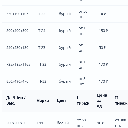
от 50
330x190x105
Т-22
бурый
14 ₽
шт.
от 1
800x400x500
Т-24
бурый
150 ₽
шт.
от 5
540x530x130
Т-23
бурый
50 ₽
шт.
от 1
735x185x1165
П-32
бурый
170 ₽
шт.
от 5
850x490x476
П-32
бурый
170 ₽
шт.
Цена
Дл./Шир./
I
II
Марка
Цвет
за
Выс.
тираж
тираж
ед.
от 50
от 300
200x200x30
Т-11
белый
16 ₽
шт.
шт.