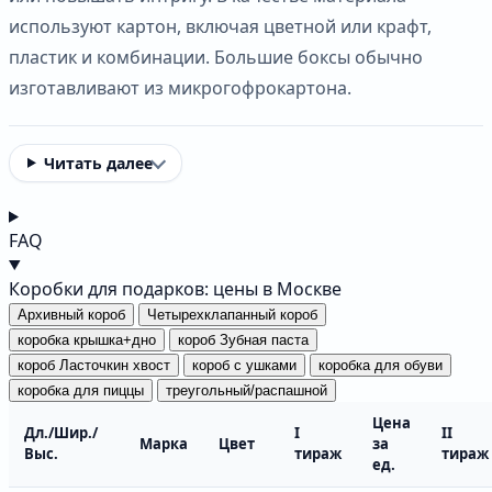
используют картон, включая цветной или крафт,
пластик и комбинации. Большие боксы обычно
изготавливают из микрогофрокартона.
Читать далее
FAQ
Коробки для подарков: цены в Москве
Архивный короб
Четырехклапанный короб
коробка крышка+дно
короб Зубная паста
короб Ласточкин хвост
короб с ушками
коробка для обуви
коробка для пиццы
треугольный/распашной
Цена
Дл./Шир./
I
II
Марка
Цвет
за
Выс.
тираж
тираж
ед.