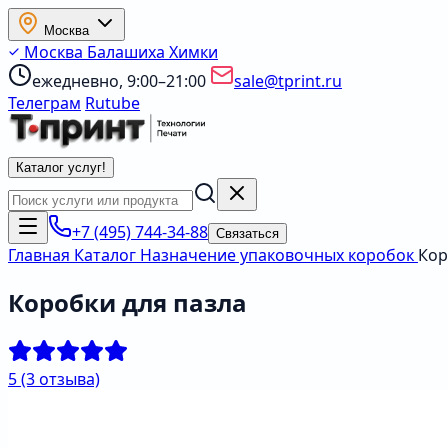
Москва
Москва
Балашиха
Химки
ежедневно, 9:00–21:00
sale@tprint.ru
Телеграм
Rutube
Каталог услуг
!
+7 (495) 744-34-88
Связаться
Главная
Каталог
Назначение упаковочных коробок
Кор
Коробки для пазла
5
(3 отзыва)