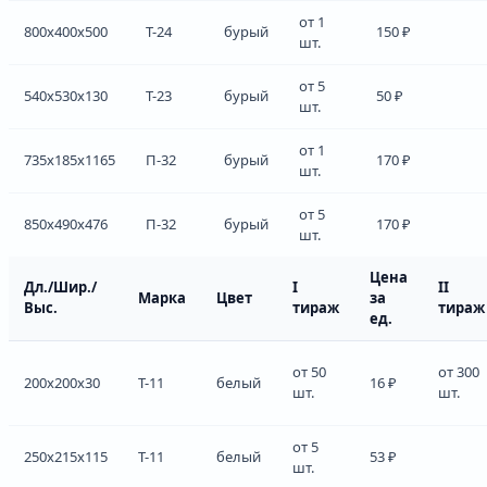
от 1
800x400x500
Т-24
бурый
150 ₽
шт.
от 5
540x530x130
Т-23
бурый
50 ₽
шт.
от 1
735x185x1165
П-32
бурый
170 ₽
шт.
от 5
850x490x476
П-32
бурый
170 ₽
шт.
Цена
Дл./Шир./
I
II
Марка
Цвет
за
Выс.
тираж
тираж
ед.
от 50
от 300
200x200x30
Т-11
белый
16 ₽
шт.
шт.
от 5
250x215x115
Т-11
белый
53 ₽
шт.