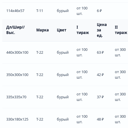
от 100
114x46x57
Т-11
бурый
6 ₽
шт.
Цена
Дл/Шир//
I
II
Марка
Цвет
за
Выс.
тираж
тираж
ед.
от 100
от 300
440x300x100
Т-22
бурый
63 ₽
шт.
шт.
от 100
от 300
350x300x100
Т-22
бурый
42 ₽
шт.
шт.
от 100
от 300
335x335x70
Т-22
бурый
37 ₽
шт.
шт.
от 100
от 300
330x180x125
Т-22
бурый
48 ₽
шт.
шт.