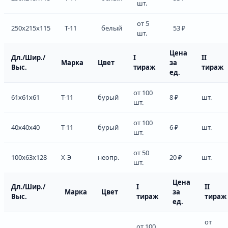
шт.
от 5
250x215x115
Т-11
белый
53 ₽
шт.
Цена
Дл./Шир./
I
II
Марка
Цвет
за
Выс.
тираж
тираж
ед.
от 100
61x61x61
Т-11
бурый
8 ₽
шт.
шт.
от 100
40x40x40
Т-11
бурый
6 ₽
шт.
шт.
от 50
100x63x128
Х-Э
неопр.
20 ₽
шт.
шт.
Цена
Дл./Шир./
I
II
Марка
Цвет
за
Выс.
тираж
тираж
ед.
от
от 100