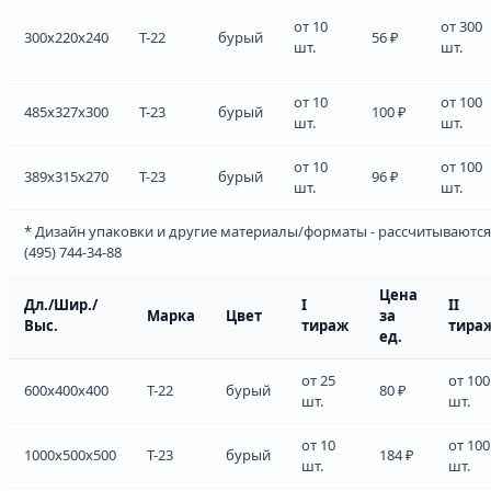
от 10
от 300
300x220x240
Т-22
бурый
56 ₽
шт.
шт.
от 10
от 100
485x327x300
Т-23
бурый
100 ₽
шт.
шт.
от 10
от 100
389x315x270
Т-23
бурый
96 ₽
шт.
шт.
* Дизайн упаковки и другие материалы/форматы - рассчитываются
(495) 744-34-88
Цена
Дл./Шир./
I
II
Марка
Цвет
за
Выс.
тираж
тира
ед.
от 25
от 100
600x400x400
Т-22
бурый
80 ₽
шт.
шт.
от 10
от 100
1000x500x500
Т-23
бурый
184 ₽
шт.
шт.