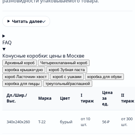
разновидности упаковываемого товара.
Читать далее
FAQ
Конусные коробки: цены в Москве
Архивный короб
Четырехклапанный короб
коробка крышка+дно
короб Зубная паста
короб Ласточкин хвост
короб с ушками
коробка для обуви
коробка для пиццы
треугольный/распашной
Цена
Дл./Шир./
I
II
Марка
Цвет
за
Выс.
тираж
тираж
ед.
от 10
от 300
340x240x260
Т-22
бурый
56 ₽
шт.
шт.