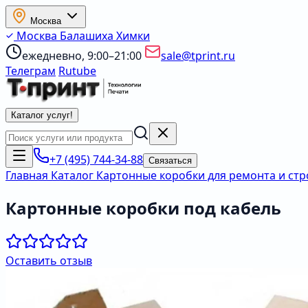
Москва
Москва
Балашиха
Химки
ежедневно, 9:00–21:00
sale@tprint.ru
Телеграм
Rutube
Каталог услуг
!
+7 (495) 744-34-88
Связаться
Главная
Каталог
Картонные коробки для ремонта и ст
Картонные коробки под кабель
Оставить отзыв