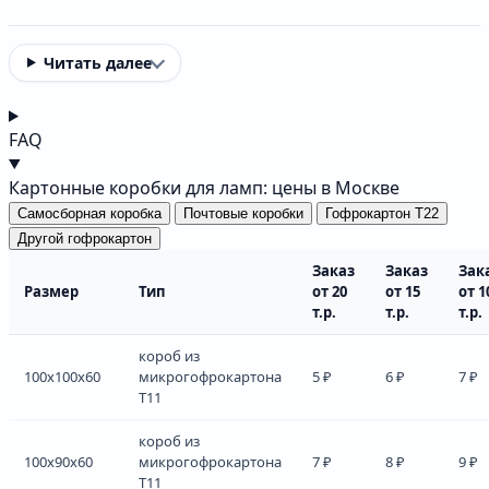
Читать далее
FAQ
Картонные коробки для ламп: цены в Москве
Самосборная коробка
Почтовые коробки
Гофрокартон Т22
Другой гофрокартон
Заказ
Заказ
Зак
Размер
Тип
от 20
от 15
от 1
т.р.
т.р.
т.р.
короб из
100x100x60
микрогофрокартона
5 ₽
6 ₽
7 ₽
Т11
короб из
100x90x60
микрогофрокартона
7 ₽
8 ₽
9 ₽
Т11