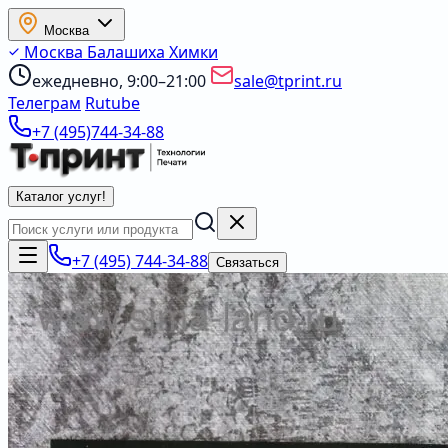
Москва
Москва
Балашиха
Химки
ежедневно, 9:00–21:00
sale@tprint.ru
Телеграм
Rutube
+7 (495)744-34-88
Каталог услуг
!
+7 (495) 744-34-88
Связаться