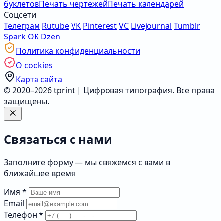
буклетов
Печать чертежей
Печать календарей
Соцсети
Телеграм
Rutube
VK
Pinterest
VC
Livejournal
Tumblr
Spark
OK
Dzen
Политика конфиденциальности
О cookies
Карта сайта
© 2020–2026 tprint | Цифровая типография. Все права
защищены.
Связаться с нами
Заполните форму — мы свяжемся с вами в
ближайшее время
Имя
*
Email
Телефон
*