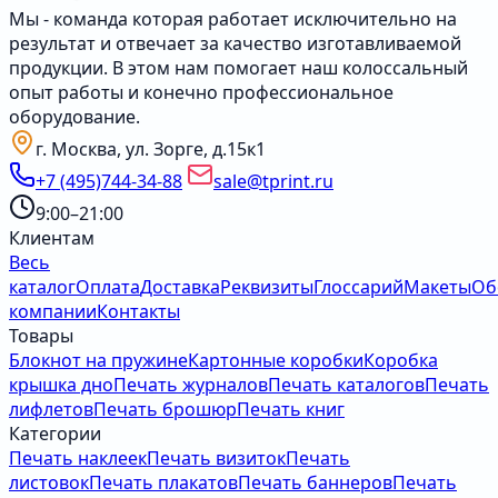
Мы - команда которая работает исключительно на
результат и отвечает за качество изготавливаемой
продукции. В этом нам помогает наш колоссальный
опыт работы и конечно профессиональное
оборудование.
г. Москва, ул. Зорге, д.15к1
+7 (495)744-34-88
sale@tprint.ru
9:00–21:00
Клиентам
Весь
каталог
Оплата
Доставка
Реквизиты
Глоссарий
Макеты
Об
компании
Контакты
Товары
Блокнот на пружине
Картонные коробки
Коробка
крышка дно
Печать журналов
Печать каталогов
Печать
лифлетов
Печать брошюр
Печать книг
Категории
Печать наклеек
Печать визиток
Печать
листовок
Печать плакатов
Печать баннеров
Печать