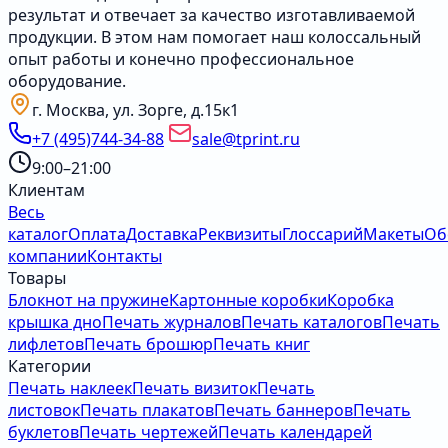
результат и отвечает за качество изготавливаемой
продукции. В этом нам помогает наш колоссальный
опыт работы и конечно профессиональное
оборудование.
г. Москва, ул. Зорге, д.15к1
+7 (495)744-34-88
sale@tprint.ru
9:00–21:00
Клиентам
Весь
каталог
Оплата
Доставка
Реквизиты
Глоссарий
Макеты
Об
компании
Контакты
Товары
Блокнот на пружине
Картонные коробки
Коробка
крышка дно
Печать журналов
Печать каталогов
Печать
лифлетов
Печать брошюр
Печать книг
Категории
Печать наклеек
Печать визиток
Печать
листовок
Печать плакатов
Печать баннеров
Печать
буклетов
Печать чертежей
Печать календарей