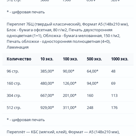
* - цифровая печать
Переплет 7БЦ (твердый классический), Формат А5 (148х210 мм),
Блок - бумага офсетная, 80 г/м2, Печать двухсторонняя
одноцветная (1+1), Обложка - бумага мелованная, 150 г/м2,
Печать обложки - односторонняя полноцветная (4+0),
Ламинация
Количество
10 экз.
100 экз.
500 экз.
1000 экз.
96 стр.
385,00*
90,00*
64,00*
48
160 стр.
480,00*
126,00*
94,00*
69
304 стр.
667,00*
201,00*
160
113
512 стр.
929,00*
311,00*
248
176
* - цифровая печать
Переплёт — КБС (мягкий, клей), Формат — А5 (148х210 мм),