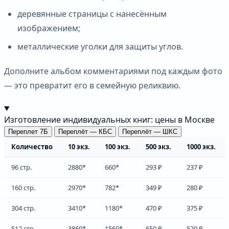
деревянные страницы с нанесённым
изображением;
металлические уголки для защиты углов.
Дополните альбом комментариями под каждым фото
— это превратит его в семейную реликвию.
Изготовление индивидуальных книг: цены в Москве
Переплет 7Б
Переплёт — КБС
Переплёт — ШКС
Количество
10 экз.
100 экз.
500 экз.
1000 экз.
96 стр.
2880*
660*
293 ₽
237 ₽
160 стр.
2970*
782*
349 ₽
280 ₽
304 стр.
3410*
1180*
470 ₽
375 ₽
512 стр.
3860*
1560*
650 ₽
520 ₽