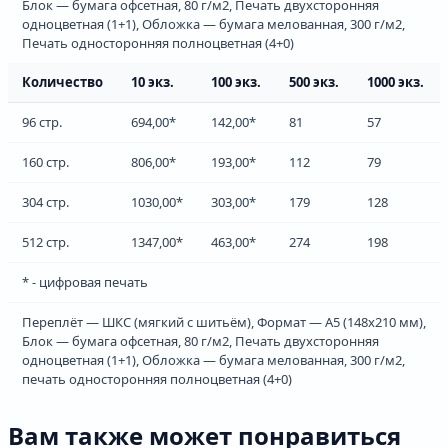
Блок — бумага офсетная, 80 г/м2, Печать двухсторонняя
одноцветная (1+1), Обложка — бумага мелованная, 300 г/м2,
Печать односторонняя полноцветная (4+0)
Количество
10 экз.
100 экз.
500 экз.
1000 экз.
96 стр.
694,00*
142,00*
81
57
160 стр.
806,00*
193,00*
112
79
304 стр.
1030,00*
303,00*
179
128
512 стр.
1347,00*
463,00*
274
198
* - цифровая печать
Переплёт — ШКС (мягкий с шитьём), Формат — А5 (148х210 мм),
Блок — бумага офсетная, 80 г/м2, Печать двухсторонняя
одноцветная (1+1), Обложка — бумага мелованная, 300 г/м2,
печать односторонняя полноцветная (4+0)
Вам также может понравиться