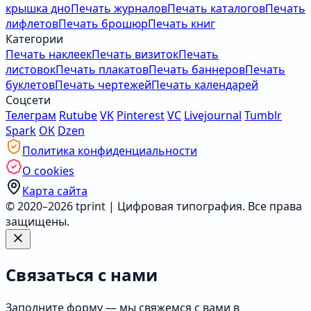
крышка дно
Печать журналов
Печать каталогов
Печать
лифлетов
Печать брошюр
Печать книг
Категории
Печать наклеек
Печать визиток
Печать
листовок
Печать плакатов
Печать баннеров
Печать
буклетов
Печать чертежей
Печать календарей
Соцсети
Телеграм
Rutube
VK
Pinterest
VC
Livejournal
Tumblr
Spark
OK
Dzen
Политика конфиденциальности
О cookies
Карта сайта
© 2020–2026 tprint | Цифровая типография. Все права
защищены.
Связаться с нами
Заполните форму — мы свяжемся с вами в