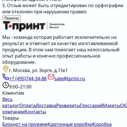
5. Отзыв может быть отредактирован по орфографии
или отклонён при нарушении правил.
Понятно
Мы - команда которая работает исключительно на
результат и отвечает за качество изготавливаемой
продукции. В этом нам помогает наш колоссальный
опыт работы и конечно профессиональное
оборудование.
г. Москва, ул. Зорге, д.15к1
+7 (495)744-34-88
sale@tprint.ru
9:00–21:00
Клиентам
Весь
каталог
Оплата
Доставка
Реквизиты
Глоссарий
Макеты
Об
компании
Контакты
Товары
Блокнот на пружине
Картонные коробки
Коробка