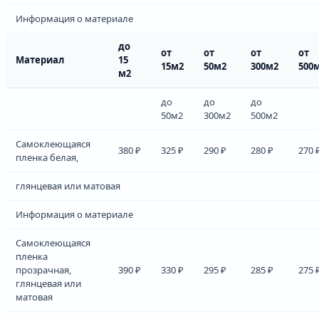
Информация о материале
до
от
от
от
от
Материал
15
15м2
50м2
300м2
500
м2
до
до
до
50м2
300м2
500м2
Самоклеющаяся
380 ₽
325 ₽
290 ₽
280 ₽
270 
пленка белая,
глянцевая или матовая
Информация о материале
Самоклеющаяся
пленка
прозрачная,
390 ₽
330 ₽
295 ₽
285 ₽
275 
глянцевая или
матовая