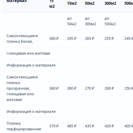
Материал
15
15м2
50м2
300м2
500
м2
до
до
до
50м2
300м2
500м2
Самоклеющаяся
360 ₽
295 ₽
265 ₽
255 ₽
245 
пленка белая,
глянцевая или матовая
Информация о материале
Самоклеющаяся
пленка
прозрачная,
360 ₽
300 ₽
270 ₽
260 ₽
250 
глянцевая или
матовая
Информация о материале
Пленка
570 ₽
485 ₽
435 ₽
420 ₽
405 
перфорированная