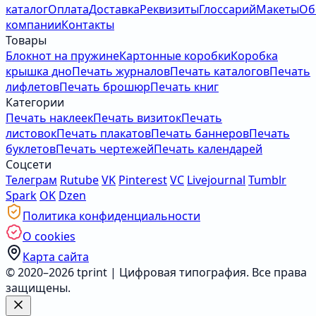
каталог
Оплата
Доставка
Реквизиты
Глоссарий
Макеты
Об
компании
Контакты
Товары
Блокнот на пружине
Картонные коробки
Коробка
крышка дно
Печать журналов
Печать каталогов
Печать
лифлетов
Печать брошюр
Печать книг
Категории
Печать наклеек
Печать визиток
Печать
листовок
Печать плакатов
Печать баннеров
Печать
буклетов
Печать чертежей
Печать календарей
Соцсети
Телеграм
Rutube
VK
Pinterest
VC
Livejournal
Tumblr
Spark
OK
Dzen
Политика конфиденциальности
О cookies
Карта сайта
© 2020–2026 tprint | Цифровая типография. Все права
защищены.