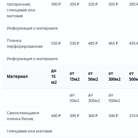
прозрачная,
390 ₽
350 ₽
320 ₽
305 ₽
285 
глянцевая или
матовая
Информация о материале
Пленка
550 ₽
530 ₽
485 ₽
465 ₽
435 
перфорированная
Информация о материале
до
от
от
от
от
Материал
15
15м2
50м2
300м2
500
м2
до
до
до
50м2
300м2
500м2
Самоклеющаяся
440 ₽
390 ₽
360 ₽
340 ₽
310 
пленка белая,
глянцевая или матовая