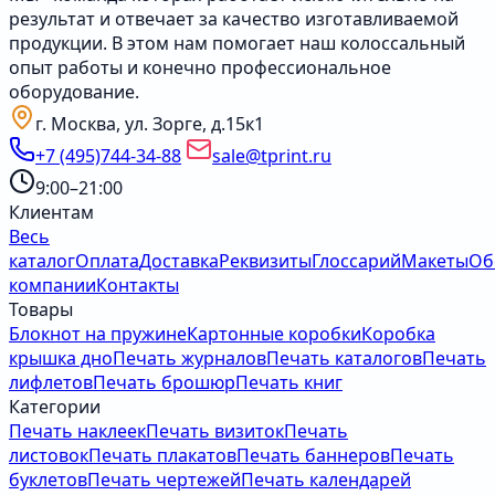
результат и отвечает за качество изготавливаемой
продукции. В этом нам помогает наш колоссальный
опыт работы и конечно профессиональное
оборудование.
г. Москва, ул. Зорге, д.15к1
+7 (495)744-34-88
sale@tprint.ru
9:00–21:00
Клиентам
Весь
каталог
Оплата
Доставка
Реквизиты
Глоссарий
Макеты
Об
компании
Контакты
Товары
Блокнот на пружине
Картонные коробки
Коробка
крышка дно
Печать журналов
Печать каталогов
Печать
лифлетов
Печать брошюр
Печать книг
Категории
Печать наклеек
Печать визиток
Печать
листовок
Печать плакатов
Печать баннеров
Печать
буклетов
Печать чертежей
Печать календарей